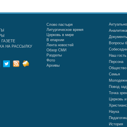
Актуальн
Слово пастыря
Литургическое время
ТЫ
Аналитик
Церковь в мире
РЫ
Документ
В епархии
 ГАЗЕТЕ
Вопросы б
Лента новостей
КА НА РАССЫЛКУ
Собеседн
Обзор СМИ
Разделы
Наш гость
Фото
Персона
Архивы
Общество
Семья
Молодежн
Повод зад
Точка зре
Церковь и
Христианс
Наука
Педагогик
История