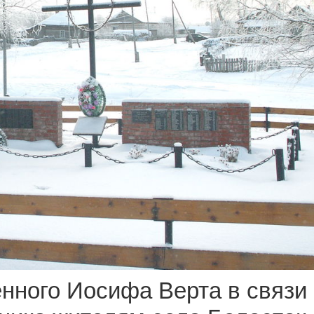
нного Иосифа Верта в связи