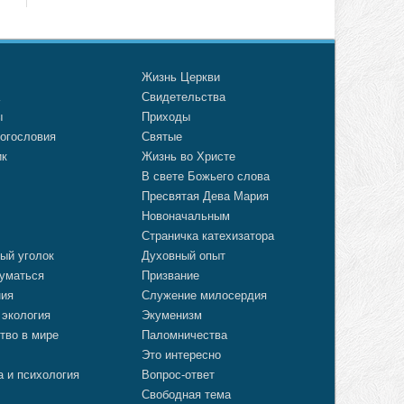
о
Жизнь Церкви
а
Свидетельства
ы
Приходы
огословия
Святые
ик
Жизнь во Христе
В свете Божьего слова
Пресвятая Дева Мария
Новоначальным
Страничка катехизатора
ый уголок
Духовный опыт
уматься
Призвание
ния
Служение милосердия
 экология
Экуменизм
тво в мире
Паломничества
Это интересно
а и психология
Вопрос-ответ
Свободная тема