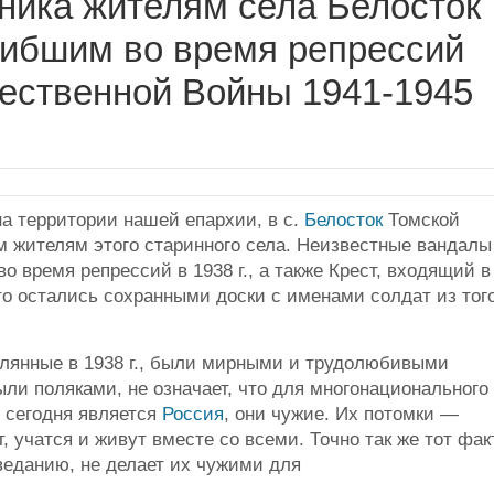
ника жителям села Белосток
огибшим во время репрессий
ечественной Войны 1941-1945
на территории нашей епархии, в с.
Белосток
Томской
м жителям этого старинного села. Неизвестные вандалы
 время репрессий в 1938 г., а также Крест, входящий в
то остались сохранными доски с именами солдат из тог
релянные в 1938 г., были мирными и трудолюбивыми
ыли поляками, не означает, что для многонационального
 сегодня является
Россия
, они чужие. Их потомки —
, учатся и живут вместе со всеми. Точно так же тот факт
веданию, не делает их чужими для