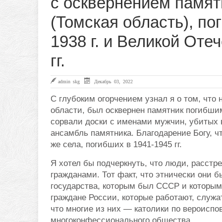
с осквернением памят
(Томская область), п
1938 г. и Великой От
гг.
admin skg
Декабрь 03, 2022
С глубоким огорчением узнал я о том, что 
области, был осквернен памятник погибши
сорвали доски с именами мужчин, убитых во
ансамбль памятника. Благодарение Богу, ч
же села, погибших в 1941-1945 гг.
Я хотел бы подчеркнуть, что люди, расст
гражданами. Тот факт, что этнически они б
государства, которым был СССР и которым
граждане России, которые работают, служат
что многие из них — католики по вероиспо
многоконфессионального общества.