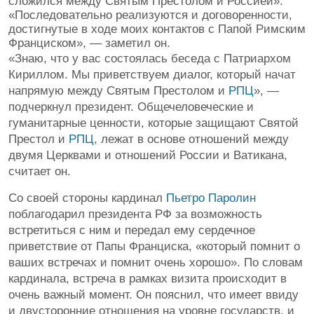
сложился между Святым Престолом и Россией».
«Последовательно реализуются и договоренности,
достигнутые в ходе моих контактов с Папой Римским
Франциском», — заметил он.
«Знаю, что у вас состоялась беседа с Патриархом
Кириллом. Мы приветствуем диалог, который начат
напрямую между Святым Престолом и
РПЦ
», —
подчеркнул президент. Общечеловеческие и
гуманитарные ценности, которые защищают Святой
Престол и
РПЦ
, лежат в основе отношений между
двумя Церквами и отношений России и Ватикана,
считает он.
Со своей стороны кардинал
Пьетро Паролин
поблагодарил президента РФ за возможность
встретиться с ним и передал ему сердечное
приветствие от Папы Франциска, «который помнит о
ваших встречах и помнит очень хорошо». По словам
кардинала, встреча в рамках визита происходит в
очень важный момент. Он пояснил, что имеет ввиду
и двусторонние отношения на уровне государств, и