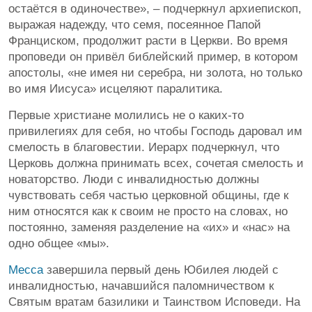
остаётся в одиночестве», – подчеркнул архиепископ,
выражая надежду, что семя, посеянное Папой
Франциском, продолжит расти в Церкви. Во время
проповеди он привёл библейский пример, в котором
апостолы, «не имея ни серебра, ни золота, но только
во имя Иисуса» исцеляют паралитика.
Первые христиане молились не о каких-то
привилегиях для себя, но чтобы Господь даровал им
смелость в благовестии. Иерарх подчеркнул, что
Церковь должна принимать всех, сочетая смелость и
новаторство. Люди с инвалидностью должны
чувствовать себя частью церковной общины, где к
ним относятся как к своим не просто на словах, но
постоянно, заменяя разделение на «их» и «нас» на
одно общее «мы».
Месса
завершила первый день Юбилея людей с
инвалидностью, начавшийся паломничеством к
Святым вратам базилики и Таинством Исповеди. На