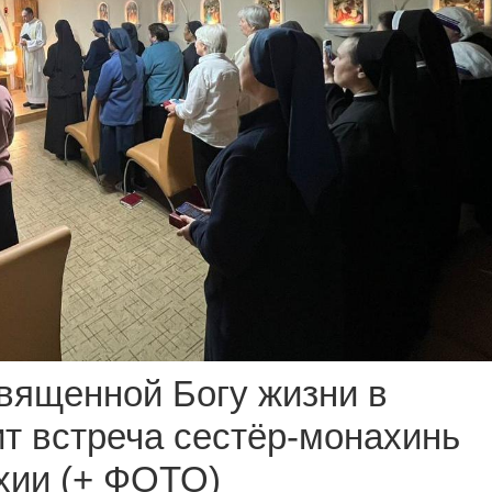
вященной Богу жизни в
т встреча сестёр-монахинь
хии (+ ФОТО)