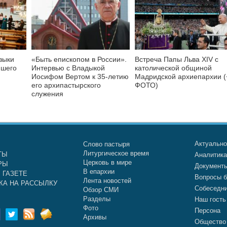
зыки
«Быть епископом в России».
Встреча Папы Льва XIV с
йшего
Интервью с Владыкой
католической общиной
Иосифом Вертом к 35-летию
Мадридской архиепархии (
его архипастырского
ФОТО)
служения
Актуальн
Слово пастыря
Литургическое время
ТЫ
Аналитик
Церковь в мире
РЫ
Документ
В епархии
 ГАЗЕТЕ
Вопросы б
Лента новостей
КА НА РАССЫЛКУ
Собеседн
Обзор СМИ
Разделы
Наш гость
Фото
Персона
Архивы
Общество