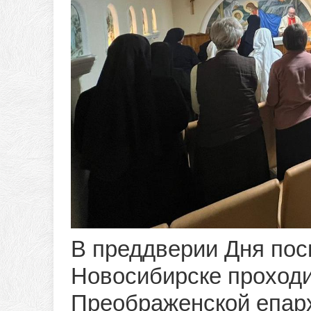
В преддверии Дня пос
Новосибирске проходи
Преображенской епар