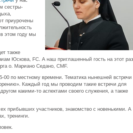
стречи
у нас
м сестры-
дыха,
ют приурочены
лжительность
 в этом году мы
ет также
риам Юскова, FC. А наш приглашенный гость на этот ра
рга о. Мариано Седано, CMF.
5-00 по местному времени. Тематика нынешней встречи
горению». Каждый год мы проводим такие встречи для
другом какими-то аспектами своего служения, а также
сех прибывших участников, знакомство с новенькими. А
ах, тренинги.
ловек.