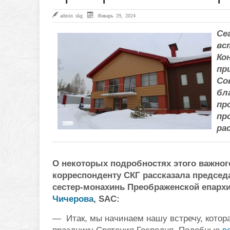
admin skg
Январь 29, 2024
Се
вс
Ко
пр
Со
бл
пр
пр
ра
О некоторых подробностях этого важно
корреспонденту СКГ рассказала председ
сестер-монахинь Преображенской епархи
Чичерова
, SAC:
— Итак, мы начинаем нашу встречу, котор