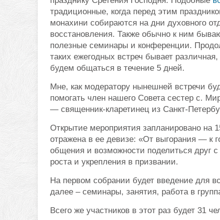
празднику Сретения Господня. Подобные
в
традиционные, когда перед этим празднико
монахини собираются на дни духовного от
восстановления. Также обычно к ним быва
полезные семинары и конференции. Продо
таких ежегодных встреч бывает различная,
будем общаться в течение 5 дней.
Мне, как модератору нынешней встречи буд
помогать член нашего Совета сестер с. Ми
— священник-кларетинец из Санкт-Петербу
Открытие мероприятия запланировано на 1
отражена в ее девизе: «От выгорания — к 
общения и возможности поделиться друг с 
роста и укрепления в призвании.
На первом собрании будет введение для в
далее – семинары, занятия, работа в групп
Всего же участников в этот раз будет 31 че