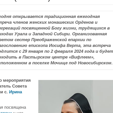
годня открывается традиционная ежегодная
треча членов женских монашеских Орденов и
нгрегаций посвященной Богу жизни, трудящихся в
иходах Урала и Западной Сибири. Организованная
ветом сестер Преображенской епархии по
агословению епископа Иосифа Верта, эта встреча
одлится с 29 января по 2 февраля 2024 года и буде
оходить в Пастырском центре «Вифлеем»,
сположенном в поселке Мочище под Новосибирском.
го мероприятия
атель Совета
и с.
Ирина
ая посвящена