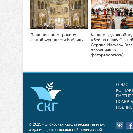
Папа посещает родину
Концерт духовной му
святой Франциски Кабрини
«Всё во славу Святе
Сердца Иисуса» (два
праздничных
фоторепортажа)
О НАС
КОНТАК
ПАРТНЕ
ПОМОЧЬ
ПОДПИС
© 2015 «Сибирская католическая газета»,
издание Централизованной религиозной