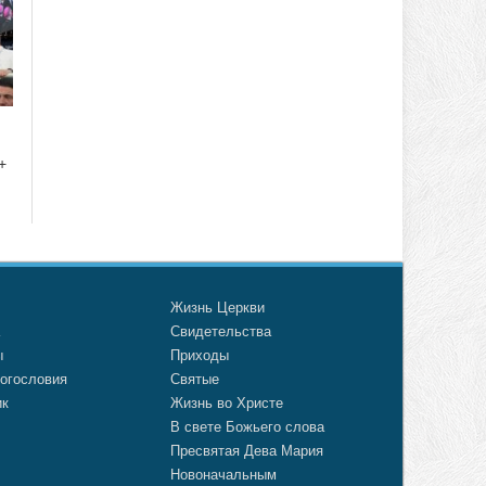
+
о
Жизнь Церкви
а
Свидетельства
ы
Приходы
огословия
Святые
ик
Жизнь во Христе
В свете Божьего слова
Пресвятая Дева Мария
Новоначальным