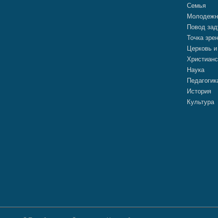
Семья
Молодежн
Повод зад
Точка зре
Церковь и
Христианс
Наука
Педагогик
История
Культура