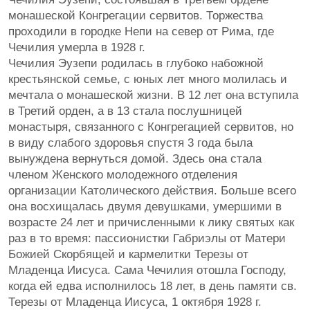
монашеской Конгрегации сервитов. Торжества
проходили в городке Непи на север от Рима, где
Чечилия умерла в 1928 г.
Чечилия Эузепи родилась в глубоко набожной
крестьянской семье, с юных лет много молилась и
мечтала о монашеской жизни. В 12 лет она вступила
в Третий орден, а в 13 стала послушницей
монастыря, связанного с Конгрегацией сервитов, но
в виду слабого здоровья спустя 3 года была
вынуждена вернуться домой. Здесь она стала
членом Женского молодежного отделения
организации Католического действия. Больше всего
она восхищалась двумя девушками, умершими в
возрасте 24 лет и причисленными к лику святых как
раз в то время: пассионистки Габриэлы от Матери
Божией Скорбящей и кармелитки Терезы от
Младенца Иисуса. Сама Чечилия отошла Господу,
когда ей едва исполнилось 18 лет, в день памяти св.
Терезы от Младенца Иисуса, 1 октября 1928 г.