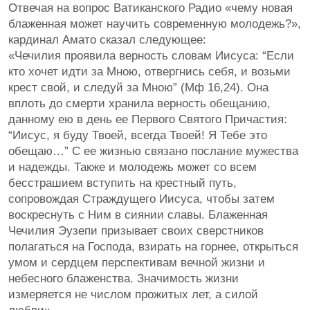
Отвечая на вопрос Ватиканского Радио «чему новая
блаженная может научить современную молодежь?»,
кардинал Амато сказал следующее:
«Чечилия проявила верность словам Иисуса: “Если
кто хочет идти за Мною, отвергнись себя, и возьми
крест свой, и следуй за Мною” (Мф 16,24). Она
вплоть до смерти хранила верность обещанию,
данному ею в день ее Первого Святого Причастия:
“Иисус, я буду Твоей, всегда Твоей! Я Тебе это
обещаю…” С ее жизнью связано послание мужества
и надежды. Также и молодежь может со всем
бесстрашием вступить на крестный путь,
сопровождая Страждущего Иисуса, чтобы затем
воскреснуть с Ним в сиянии славы. Блаженная
Чечилия Эузепи призывает своих сверстников
полагаться на Господа, взирать на горнее, открыться
умом и сердцем перспективам вечной жизни и
небесного блаженства. Значимость жизни
измеряется не числом прожитых лет, а силой