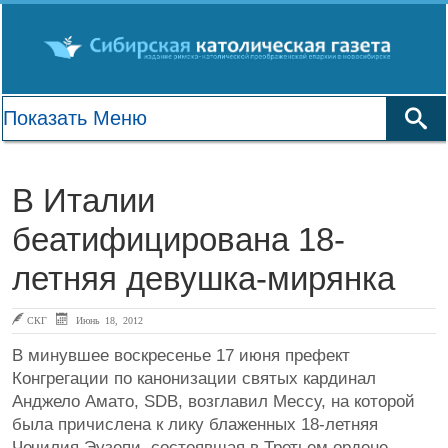
В Италии
беатифицирована 18-
летняя девушка-мирянка
СКГ
Июнь 18, 2012
В минувшее воскресенье 17 июня префект
Конгрегации по канонизации святых кардинал
Анджело Амато, SDB, возглавил Мессу, на которой
была причислена к лику блаженных 18-летняя
Чечилия Эузепи, состоявшая в Третьем ордене