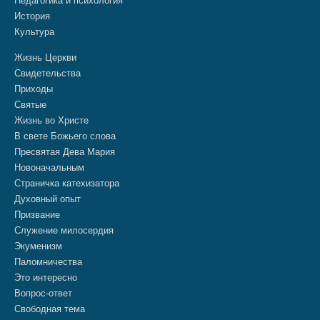
Педагогика и психология
История
Культура
Жизнь Церкви
Свидетельства
Приходы
Святые
Жизнь во Христе
В свете Божьего слова
Пресвятая Дева Мария
Новоначальным
Страничка катехизатора
Духовный опыт
Призвание
Служение милосердия
Экуменизм
Паломничества
Это интересно
Вопрос-ответ
Свободная тема