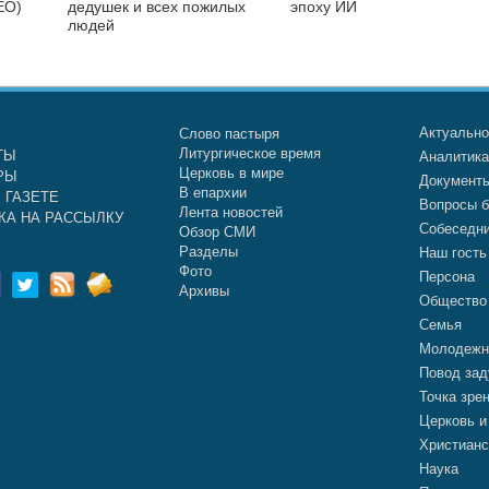
ЕО)
дедушек и всех пожилых
эпоху ИИ
людей
Актуальн
Слово пастыря
Литургическое время
ТЫ
Аналитик
Церковь в мире
РЫ
Документ
В епархии
 ГАЗЕТЕ
Вопросы б
Лента новостей
КА НА РАССЫЛКУ
Собеседн
Обзор СМИ
Разделы
Наш гость
Фото
Персона
Архивы
Общество
Семья
Молодежн
Повод зад
Точка зре
Церковь и
Христианс
Наука