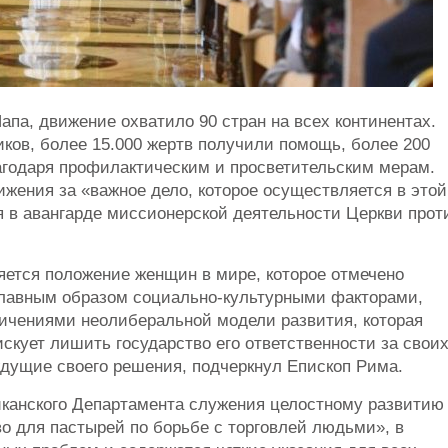
апа, движение охватило 90 стран на всех континентах.
иков, более 15.000 жертв получили помощь, более 200
агодаря профилактическим и просветительским мерам.
жения за «важное дело, которое осуществляется в этой
я в авангарде миссионерской деятельности Церкви прот
яется положение женщин в мире, которое отмечено
лавным образом социально-культурными факторами,
ничениями неолиберальной модели развития, которая
кует лишить государство его ответственности за свои
ждущие своего решения, подчеркнул Епископ Рима.
иканского Департамента служения целостному развитию
о для пастырей по борьбе с торговлей людьми», в