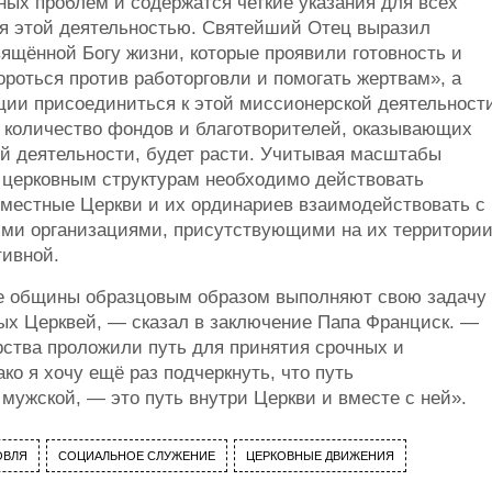
ных проблем и содержатся четкие указания для всех
ся этой деятельностью. Святейший Отец выразил
ящённой Богу жизни, которые проявили готовность и
роться против работорговли и помогать жертвам», а
ции присоединиться к этой миссионерской деятельност
о количество фондов и благотворителей, оказывающих
й деятельности, будет расти. Учитывая масштабы
 церковным структурам необходимо действовать
поместные Церкви и их ординариев взаимодействовать с
ими организациями, присутствующими на их территории
тивной.
е общины образцовым образом выполняют свою задачу
ых Церквей, — сказал в заключение Папа Франциск. —
ства проложили путь для принятия срочных и
о я хочу ещё раз подчеркнуть, что путь
 мужской, — это путь внутри Церкви и вместе с ней».
ОВЛЯ
СОЦИАЛЬНОЕ СЛУЖЕНИЕ
ЦЕРКОВНЫЕ ДВИЖЕНИЯ