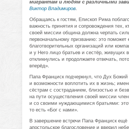
мигрантам и людям с различными зав
Виктор Владимиров
.
Обращаясь к гостям, Епископ Рима поблаго
важность принятия и сопровождения тех, к
своей миссии община должна черпать силы
первоначальному призванию: это поможет 
благотворительных организаций или компа
и у Него лицо братьев и сестёр, живущих
откликнулись и продолжаете отвечать, пот
вперёд».
Папа Франциск подчеркнул, что Дух Божий
и возможности воплотить их в жизнь; име
сёстрам с состраданием, близостью и без
на пути осуществления своей миссии чле
и со своими нуждающимися братьями: это
то есть «Бог с нами».
В завершение встречи Папа Франциск ещё р
апостольское благословение и вверил неб