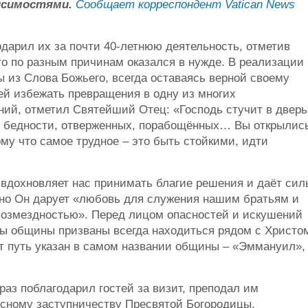
исимостями.
Сообщает корреспондент Vatican News
дарил их за почти 40-летнюю деятельность, отметив
то по разным причинам оказался в нужде. В реализации
 из Слова Божьего, всегда оставаясь верной своему
ей избежать превращения в одну из многих
ний, отметил Святейший Отец: «Господь стучит в дверь
 в бедности, отверженных, порабощённых… Вы открылис
ому что самое трудное – это быть стойкими, идти
 вдохновляет нас принимать благие решения и даёт сил
нно Он дарует «любовь для служения нашим братьям и
возмездностью». Перед лицом опасностей и искушений
ны общины призваны всегда находиться рядом с Христо
т путь указан в самом названии общины – «Эммануил»,
аз поблагодарил гостей за визит, преподал им
есному заступничеству Пресвятой Богородицы.