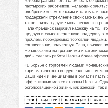
котором разъясняется сложность современ
пастырских работников, желающих занять
одобрение «всем женским институтам посв
поддержали стремление своих монахинь бо
также призвал другие монашеские конгрега
Папа Франциск выразил надежду на то, чт
щедрую и самоотверженную поддержку это
проблем, порождаемых торговлей людьми,
согласованно, подчеркнул Папа, призвав 
монашескими конгрегациями и католическ
дабы сделать работу Церкви более эффек
«В борьбе с торговлей людьми монашески
харизматического воодушевления поместн
Ваши идеи и инициативы в области пастыр
эффективных мер со стороны Церкви. Однак
богопосвящённой жизни, как женской, так и
ТЕГИ
АУДИЕНЦИИ
ПАПА ФРАНЦИСК
РАБОТОРГ