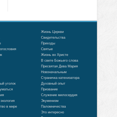
о
Жизнь Церкви
а
Свидетельства
ы
Приходы
огословия
Святые
ик
Жизнь во Христе
В свете Божьего слова
Пресвятая Дева Мария
Новоначальным
Страничка катехизатора
ый уголок
Духовный опыт
уматься
Призвание
ния
Служение милосердия
 экология
Экуменизм
тво в мире
Паломничества
Это интересно