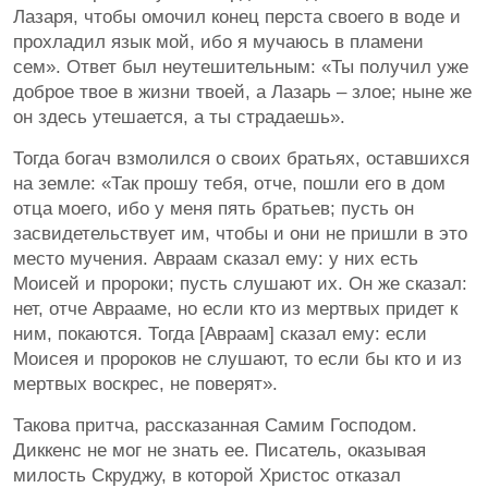
Лазаря, чтобы омочил конец перста своего в воде и
прохладил язык мой, ибо я мучаюсь в пламени
сем». Ответ был неутешительным: «Ты получил уже
доброе твое в жизни твоей, а Лазарь – злое; ныне же
он здесь утешается, а ты страдаешь».
Тогда богач взмолился о своих братьях, оставшихся
на земле: «Так прошу тебя, отче, пошли его в дом
отца моего, ибо у меня пять братьев; пусть он
засвидетельствует им, чтобы и они не пришли в это
место мучения. Авраам сказал ему: у них есть
Моисей и пророки; пусть слушают их. Он же сказал:
нет, отче Аврааме, но если кто из мертвых придет к
ним, покаются. Тогда [Авраам] сказал ему: если
Моисея и пророков не слушают, то если бы кто и из
мертвых воскрес, не поверят».
Такова притча, рассказанная Самим Господом.
Диккенс не мог не знать ее. Писатель, оказывая
милость Скруджу, в которой Христос отказал