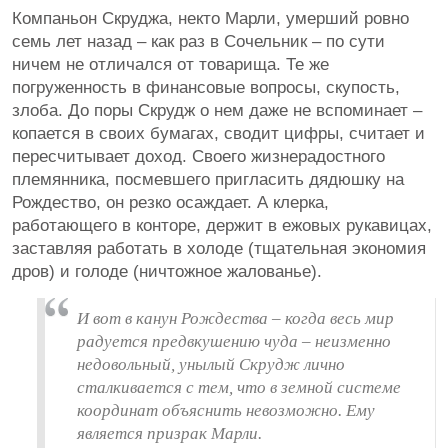
Компаньон Скруджа, некто Марли, умерший ровно
семь лет назад – как раз в Сочельник – по сути
ничем не отличался от товарища. Те же
погруженность в финансовые вопросы, скупость,
злоба. До поры Скрудж о нем даже не вспоминает –
копается в своих бумагах, сводит цифры, считает и
пересчитывает доход. Своего жизнерадостного
племянника, посмевшего пригласить дядюшку на
Рождество, он резко осаждает. А клерка,
работающего в конторе, держит в ежовых рукавицах,
заставляя работать в холоде (тщательная экономия
дров) и голоде (ничтожное жалованье).
И вот в канун Рождества – когда весь мир
радуется предвкушению чуда – неизменно
недовольный, унылый Скрудж лично
сталкивается с тем, что в земной системе
координат объяснить невозможно. Ему
является призрак Марли.