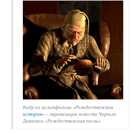
Кадр из мультфильма «Рождественская
история
» – экранизации повести Чарльза
Диккенса «Рождественская песнь»