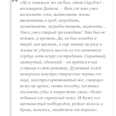
«Ну и сквалыга же он был, этот Скрудж! –
восклицает Диккенс. – Вот уж кто умел
выжимать соки, вытягивать жилы,
вколачивать в гроб, загребать,
захватывать, заграбастывать, вымогать…
Умел, умел старый греховодник! Это был не
человек, а кремень. Да, он был холоден и
тверд, как кремень, и еще никому ни разу в
жизни не удалось высечь из его каменного
сердца хоть искру сострадания. Скрытный,
замкнутый, одинокий – он прятался как
устрица в свою раковину. Душевный холод
заморозил изнутри старческие черты его
лица, заострил крючковатый нос, сморщил
кожу на щеках, сковал походку, заставил
посинеть губы и покраснеть глаза, сделал
ледяным его скрипучий голос. И даже его
щетинистый подбородок, редкие волосы и
брови, казалось, заиндевели от мороза».