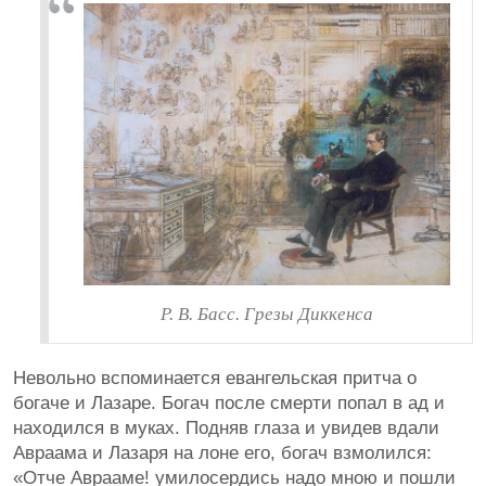
Р. В. Басс. Грезы Диккенса
Невольно вспоминается евангельская притча о
богаче и Лазаре. Богач после смерти попал в ад и
находился в муках. Подняв глаза и увидев вдали
Авраама и Лазаря на лоне его, богач взмолился:
«Отче Аврааме! умилосердись надо мною и пошли