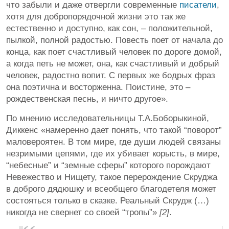
что забыли и даже отвергли современные
писатели
,
хотя для добропорядочной жизни это так же
естественно и доступно, как сон, – положительной,
пылкой, полной радостью. Повесть поет от начала до
конца, как поет счастливый человек по дороге домой,
а когда петь не может, она, как счастливый и добрый
человек, радостно вопит. С первых же бодрых фраз
она поэтична и восторженна. Поистине, это –
рождественская песнь, и ничто другое».
По мнению исследовательницы Т.А.Боборыкиной,
Диккенс «намеренно дает понять, что такой “поворот”
маловероятен. В том мире, где души людей связаны
незримыми цепями, где их убивает корысть, в мире,
“небесные” и “земные сферы” которого порождают
Невежество и Нищету, такое перерождение Скруджа
в доброго дядюшку и всеобщего благодетеля может
состояться только в сказке. Реальный Скрудж (…)
никогда не свернет со своей “тропы”»
[2]
.