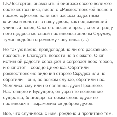
Г.К.Честертон, знаменитый биограф своего великого
соотечественника, писал о «Рождественской песне в
прозе»: «Диккенс начинает рассказ радостным
кличем и колотит в нашу дверь, как подвыпивший
уличный певец. Слог его весел и прост; снег и град у
него щедростью своей противопоставлены Скруджу,
туман подобен огромному чану пива. (…)
Не так уж важно, правдоподобно ли его раскаяние, –
прелесть и благодать повести не в сюжете. Очаг
истинной радости освещает и согревает всех героев,
и очаг этот – сердце Диккенса. Обратили
рождественские видения старого Скруджа или не
обратили – они, во всяком случае, обратили нас.
Являлись ему или не являлись духи Прошлого,
Настоящего и Будущего, он узрел те нездешние
существа, благодаря которым слово «дух» не
противоречит выражению «в добром духе».
Все, что случилось с ним, рождено и пропитано тем,