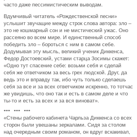
часто даже пессимистическим выводам.
Вдумчивый читатель «Рождественской песни»
услышит звучащие между строк слова автора: зло –
это не кошмарный сон и не мистический ужас. Оно
рассеяно во всем мире. И единственный способ
победить зло – бороться с ним в самом себе.
Додумывая эту мысль, великий ученик Диккенса,
Федор Достоевский, устами старца Зосимы скажет:
«Одно тут спасение себе: возьми себя и сделай
себя же ответчиком за весь грех людской. Друг, да
ведь это и вправду так, ибо чуть только сделаешь
себя за все и за всех ответчиком искренно, то тотчас
же увидишь, что оно так и есть в самом деле и что
ты-то и есть за всех и за вся виноват».
*** *** ***
«Стены рабочего кабинета Чарльза Диккенса со всех
сторон были увешаны зеркалами. Сидя за столом
над очередным своим романом, он вдруг вскакивал,