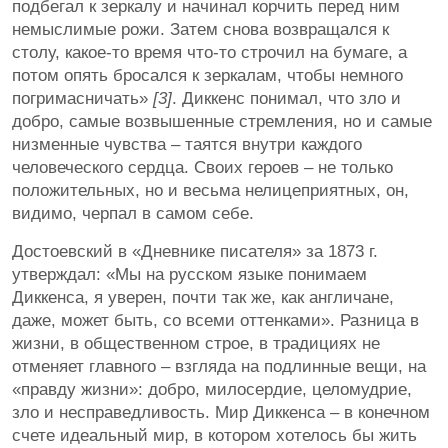
подбегал к зеркалу и начинал корчить перед ним
немыслимые рожи. Затем снова возвращался к
столу, какое-то время что-то строчил на бумаге, а
потом опять бросался к зеркалам, чтобы немного
погримасничать»
[3]
. Диккенс понимал, что зло и
добро, самые возвышенные стремления, но и самые
низменные чувства – таятся внутри каждого
человеческого сердца. Своих героев – не только
положительных, но и весьма нелицеприятных, он,
видимо, черпал в самом себе.
Достоевский в «Дневнике писателя» за 1873 г.
утверждал: «Мы на русском языке понимаем
Диккенса, я уверен, почти так же, как англичане,
даже, может быть, со всеми оттенками». Разница в
жизни, в общественном строе, в традициях не
отменяет главного – взгляда на подлинные вещи, на
«правду жизни»: добро, милосердие, целомудрие,
зло и несправедливость. Мир Диккенса – в конечном
счете идеальный мир, в котором хотелось бы жить