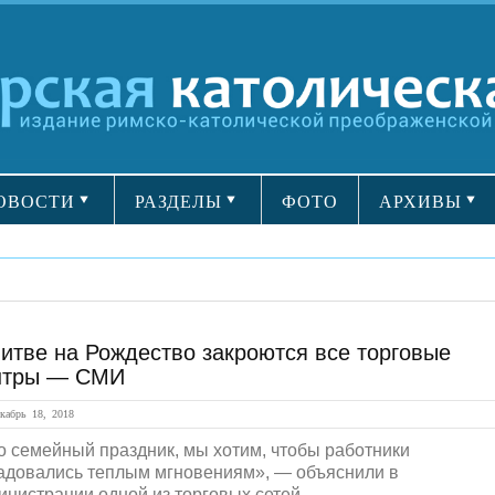
ОВОСТИ
РАЗДЕЛЫ
ФОТО
АРХИВЫ
итве на Рождество закроются все торговые
нтры — СМИ
абрь 18, 2018
о семейный праздник, мы хотим, чтобы работники
адовались теплым мгновениям», — объяснили в
инистрации одной из торговых сетей....