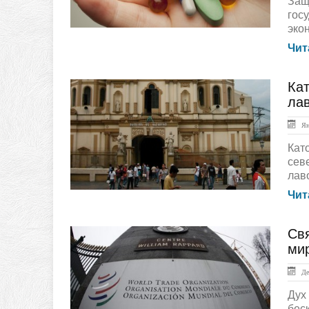
Защ
гос
экон
Чит
Ка
ЛЕНТА НОВОСТЕЙ
лав
Янв
Кат
сев
лав
Чит
Св
ЛЕНТА НОВОСТЕЙ
ми
Дек
Дух
бес