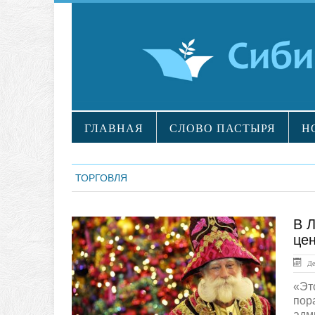
ГЛАВНАЯ
СЛОВО ПАСТЫРЯ
Н
ТОРГОВЛЯ
В Л
ЛЕНТА НОВОСТЕЙ
це
Дек
«Эт
пор
адм