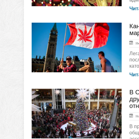
Чит
Ка
ЛЕНТА НОВОСТЕЙ
ма
Ию
Лег
пос
кат
Чит
В С
ЛЕНТА НОВОСТЕЙ
др
от
Ноя
В п
общ
асс