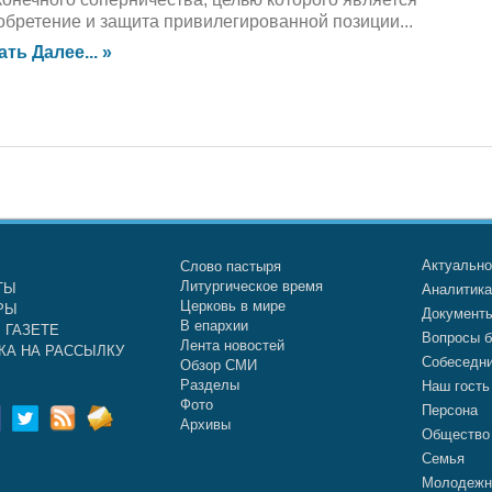
обретение и защита привилегированной позиции...
ать Далее... »
Актуальн
Слово пастыря
Литургическое время
ТЫ
Аналитик
Церковь в мире
РЫ
Документ
В епархии
 ГАЗЕТЕ
Вопросы б
Лента новостей
КА НА РАССЫЛКУ
Собеседн
Обзор СМИ
Разделы
Наш гость
Фото
Персона
Архивы
Общество
Семья
Молодежн