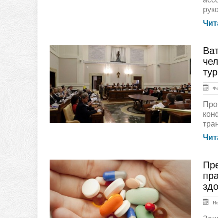
рук
Чит
Ва
ЛЕНТА НОВОСТЕЙ
че
ту
Фев
Про
кон
тра
Чит
Пр
ЛЕНТА НОВОСТЕЙ
пра
зд
Ноя