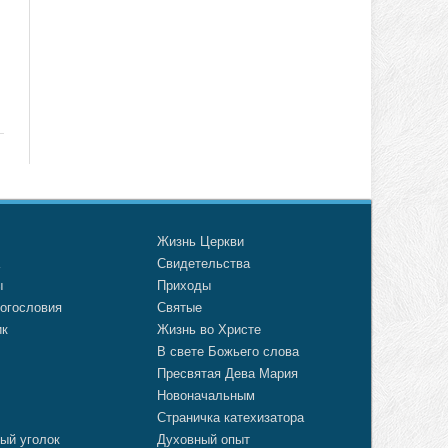
о
Жизнь Церкви
а
Свидетельства
ы
Приходы
огословия
Святые
ик
Жизнь во Христе
В свете Божьего слова
Пресвятая Дева Мария
Новоначальным
Страничка катехизатора
ый уголок
Духовный опыт