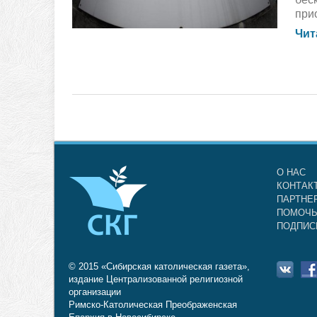
при
Чит
О НАС
КОНТАК
ПАРТНЕ
ПОМОЧЬ
ПОДПИС
© 2015 «Сибирская католическая газета»,
издание Централизованной религиозной
организации
Римско-Католическая Преображенская