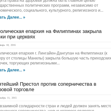
ита права на здоровье должна быть главной целью
ударственных политических программ, независимо от
омического, социального, культурного, религиозного и...
ать Далее... »
толическая епархия на Филиппинах закрыла
ки при церквях
арь 18, 2016
олическая епархия г. Лингайен-Дангупан на Филиппинах (к
еру от столицы Манилы) закрыла большую часть приходски
очек, торгующих религиозными...
ать Далее... »
ятейший Престол против соперничества в
ровой торговле
абрь 11, 2015
 взаимной солидарности стран и людей должен занять мест
конечного соперничества, целью которого является