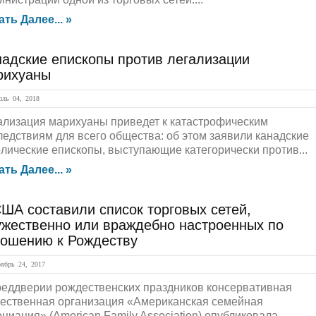
ать Далее... »
надские епископы против легализации
рихуаны
ль 04, 2018
ализация марихуаны приведет к катастрофическим
ледствиям для всего общества: об этом заявили канадские
олические епископы, выступающие категорически против...
ать Далее... »
ША составили список торговых сетей,
ужественно или враждебно настроенных по
ношению к Рождеству
брь 24, 2017
реддверии рождественских праздников консервативная
ественная организация «Американская семейная
оциация» (American Family Association) опубликовала