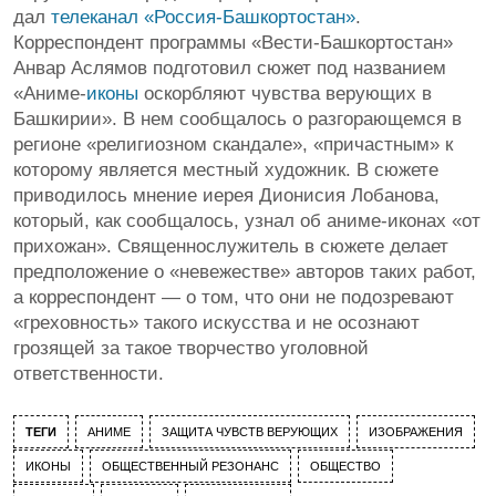
дал
телеканал «Россия-Башкортостан»
.
Корреспондент программы «Вести-Башкортостан»
Анвар Аслямов подготовил сюжет под названием
«Аниме-
иконы
оскорбляют чувства верующих в
Башкирии». В нем сообщалось о разгорающемся в
регионе «религиозном скандале», «причастным» к
которому является местный художник. В сюжете
приводилось мнение иерея Дионисия Лобанова,
который, как сообщалось, узнал об аниме-иконах «от
прихожан». Священнослужитель в сюжете делает
предположение о «невежестве» авторов таких работ,
а корреспондент — о том, что они не подозревают
«греховность» такого искусства и не осознают
грозящей за такое творчество уголовной
ответственности.
ТЕГИ
АНИМЕ
ЗАЩИТА ЧУВСТВ ВЕРУЮЩИХ
ИЗОБРАЖЕНИЯ
ИКОНЫ
ОБЩЕСТВЕННЫЙ РЕЗОНАНС
ОБЩЕСТВО