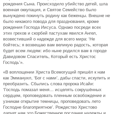
рождения Сына. Происходило убийство детей, шла
военная оккупация, и Святое Семейство было
вынуждено покинуть родину как беженцы. Внешне не
было никакого повода для празднования, кроме
рождения Господа Иисуса. Однако посреди всех
этих грехов и скорбей пастухам явился Ангел,
возвестивший о надежде для всего мира: ‘Не
бойтесь; я возвещаю вам великую радость, которая
будет всем людям: ибо ныне родился вам в городе
Давидовом Спаситель, Который есть Христос
Господь’».
«В воплощении Христа Всемогущий пришёл к нам
как Эммануил, ‘Бог с нами’, дабы спасти, искупить и
преобразить. Сбылись слова пророка Исайи:
‘Господь помазал меня… исцелять сокрушённых
сердцем, проповедовать пленным освобождение и
узникам открытие темницы, проповедовать лето
Господне благоприятное’. Рождество Христово
дарует нам это Божественное послание надежды и