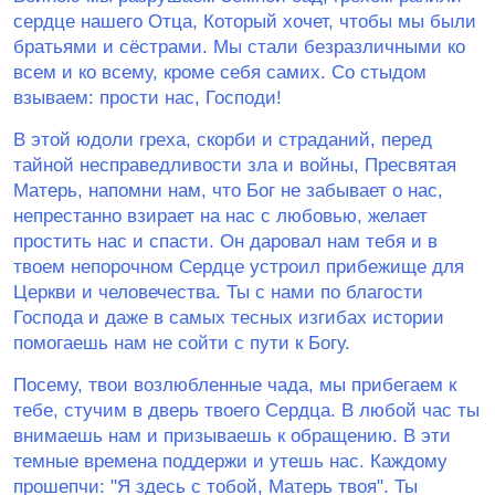
сердце нашего Отца, Который хочет, чтобы мы были
братьями и сёстрами. Мы стали безразличными ко
всем и ко всему, кроме себя самих. Со стыдом
взываем: прости нас, Господи!
В этой юдоли греха, скорби и страданий, перед
тайной несправедливости зла и войны, Пресвятая
Матерь, напомни нам, что Бог не забывает о нас,
непрестанно взирает на нас с любовью, желает
простить нас и спасти. Он даровал нам тебя и в
твоем непорочном Сердце устроил прибежище для
Церкви и человечества. Ты с нами по благости
Господа и даже в самых тесных изгибах истории
помогаешь нам не сойти с пути к Богу.
Посему, твои возлюбленные чада, мы прибегаем к
тебе, стучим в дверь твоего Сердца. В любой час ты
внимаешь нам и призываешь к обращению. В эти
темные времена поддержи и утешь нас. Каждому
прошепчи: ʺЯ здесь с тобой, Матерь твояʺ. Ты