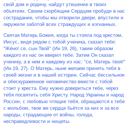
свой дом и родину, найдут утешение в твоих
объятиях. Своим скорбящим Сердцем пробуди в нас
сострадание, чтобы мы отворили двери, впустили и
окружили заботой всех страждущих и изгнанных.
Святая Матерь Божия, когда ты стояла под крестом,
Иисус, видя рядом с тобой ученика, сказал тебе:
ʺЖе́но! се, сын Твойʺ (Ин 19, 26), таким образом
каждого из нас он вверил тебе. Затем Он сказал
ученику, а в нем и каждому из нас: ʺсе, Матерь твоя!ʺ
(Ин 19, 27). О Матерь, ныне желаем принять тебя в
своей жизни и в нашей истории. Сейчас бессильное
и обескураженное человечество вместе с тобой
стоит у креста. Ему нужно довериться тебе, через
тебя посвятить себя Христу. Народ Украины и народ
России, с любовью чтящие тебя, обращаются к тебе
с мольбою, твое же сердце бьётся за них и за все
народы, страдающие от войны, голода,
несправедливости и нищеты.