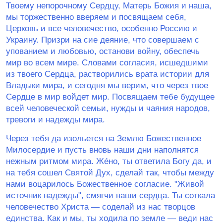
Твоему непорочному Сердцу, Матерь Божия и наша,
мы торжественно вверяем и посвящаем себя,
Церковь и все человечество, особенно Россию и
Украину. Призри на сие деяние, что совершаем с
упованием и любовью, останови войну, обеспечь
мир во всем мире. Словами согласия, исшедшими
из твоего Сердца, растворились врата истории для
Владыки мира, и сегодня мы верим, что через твое
Сердце в мир войдет мир. Посвящаем тебе будущее
всей человеческой семьи, нужды и чаяния народов,
тревоги и надежды мира.
Через тебя да изольется на Землю Божественное
Милосердие и пусть вновь наши дни наполнятся
нежным ритмом мира. Же́но, ты ответила Богу да, и
на тебя сошел Святой Дух, сделай так, чтобы между
нами воцарилось Божественное согласие. ʺЖивой
источник надеждыʺ, смягчи наши сердца. Ты соткала
человечество Христа — соделай из нас творцов
единства. Как и мы, ты ходила по земле — веди нас