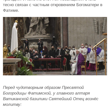
тесно связан с частным откровением Богоматери в
Фатиме.
Перед чудотворным образом Пресвятой
Богородицы Фатимской, у главного алтаря
Ватиканской базилики Святейший Отец вознёс
молитву: