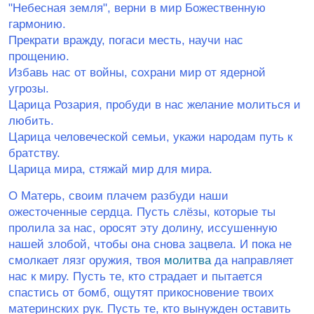
ʺНебесная земляʺ, верни в мир Божественную
гармонию.
Прекрати вражду, погаси месть, научи нас
прощению.
Избавь нас от войны, сохрани мир от ядерной
угрозы.
Царица Розария, пробуди в нас желание молиться и
любить.
Царица человеческой семьи, укажи народам путь к
братству.
Царица мира, стяжай мир для мира.
О Матерь, своим плачем разбуди наши
ожесточенные сердца. Пусть слёзы, которые ты
пролила за нас, оросят эту долину, иссушенную
нашей злобой, чтобы она снова зацвела. И пока не
смолкает лязг оружия, твоя
молитва
да направляет
нас к миру. Пусть те, кто страдает и пытается
спастись от бомб, ощутят прикосновение твоих
материнских рук. Пусть те, кто вынужден оставить