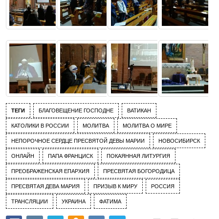
ТЕГИ
БЛАГОВЕЩЕНИЕ ГОСПОДНЕ
ВАТИКАН
КАТОЛИКИ В РОССИИ
МОЛИТВА
МОЛИТВА О МИРЕ
НЕПОРОЧНОЕ СЕРДЦЕ ПРЕСВЯТОЙ ДЕВЫ МАРИИ
НОВОСИБИРСК
ОНЛАЙН
ПАПА ФРАНЦИСК
ПОКАЯННАЯ ЛИТУРГИЯ
ПРЕОБРАЖЕНСКАЯ ЕПАРХИЯ
ПРЕСВЯТАЯ БОГОРОДИЦА
ПРЕСВЯТАЯ ДЕВА МАРИЯ
ПРИЗЫВ К МИРУ
РОССИЯ
ТРАНСЛЯЦИИ
УКРАИНА
ФАТИМА