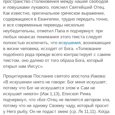
пространство столкновения между нашей свободой
и ловушками лукавого, пояснил Святейший Отец.
Как известно, оригинальное греческое выражение,
содержащееся в Евангелии, трудно передать точно,
и все современные переводы несколько
неубедительны, отметил Папа и подчеркнул: при
любых нюансах понимания этого текста следует
полностью исключить, что
искушения
, возникающие
в жизни человека, исходят от Бога. «Толкование
подобного рода прежде всего контрастирует с самим
текстом, оно далеко от того образа Бога, который
открыл нам Иисус».
Процитировав Послание святого апостола Иакова:
«В искушении никто не говори: Бог меня искушает;
потому что Бог не искушается злом и Сам не
искушает никого» (Иак 1,13), Епископ Рима
подчеркнул, что «Бог-Отец не является автором зла,
потому что ни одному Своему чаду, который просит
у Него рыбу, Он не подаст змею (ср. Лк 11,11). Когда