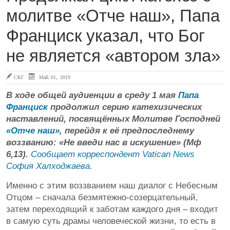
молитве «Отче наш», Папа
Франциск указал, что Бог
не является «автором зла»
СКГ
Май 01, 2019
В ходе общей аудиенции в среду 1 мая
Папа
Франциск
продолжил серию катехизических
наставлений, посвящённых Молитве Господней
«Отче наш»
, перейдя к её предпоследнему
воззванию: «Не введи нас в искушение» (Мф
6,13).
Сообщает корреспондент Vatican News
София Халходжаева
.
Именно с этим воззванием наш диалог с Небесным
Отцом – сначала безмятежно-созерцательный,
затем переходящий к заботам каждого дня – входит
в самую суть драмы человеческой жизни, то есть в