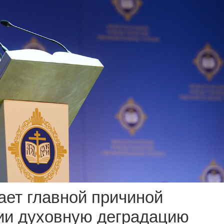
ает главной причиной
ии духовную деградацию