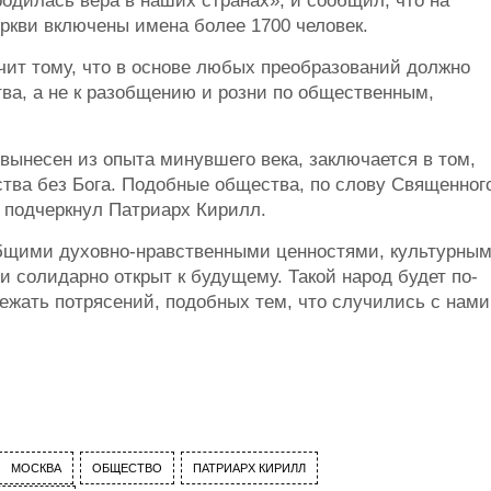
родилась вера в наших странах», и сообщил, что на
ркви включены имена более 1700 человек.
учит тому, что в основе любых преобразований должно
ва, а не к разобщению и розни по общественным,
вынесен из опыта минувшего века, заключается в том,
ства без Бога. Подобные общества, по слову Священног
 подчеркнул Патриарх Кирилл.
общими духовно-нравственными ценностями, культурны
 солидарно открыт к будущему. Такой народ будет по-
жать потрясений, подобных тем, что случились с нами
МОСКВА
ОБЩЕСТВО
ПАТРИАРХ КИРИЛЛ