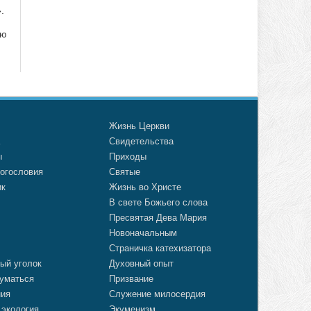
.
ию
о
Жизнь Церкви
а
Свидетельства
ы
Приходы
огословия
Святые
ик
Жизнь во Христе
В свете Божьего слова
Пресвятая Дева Мария
Новоначальным
Страничка катехизатора
ый уголок
Духовный опыт
уматься
Призвание
ния
Служение милосердия
 экология
Экуменизм