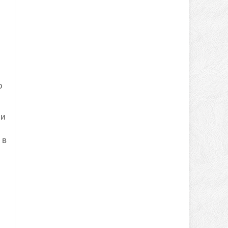
о
ми
 в