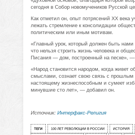
«духовной основой, благодаря которой воз
сегодня в Собор новомучеников Русской це
Как отметил он, опыт потрясений XX века 
лежать стремление к консолидации общест
политическим или иным мотивам.
«Главный урок, который должен быть нами 
что нельзя строить жизнь человека и обще
Писания — дом, построенный на песке», —
«Народ становится народом, когда живет 
смыслами, сознает свою связь с прошлым и
настоящему жизнеспособным и сумеет избе
минувшие сто лет», — добавил он.
Источник:
Интерфакс-Религия
ТЕГИ
100 ЛЕТ РЕВОЛЮЦИИ В РОССИИ
ИСТОРИЯ