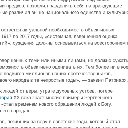
ми предков, позволил разделить себя на враждующие
ьные различия выше национального единства и культурн
у остается актуальной необходимость объективных
1917 по 2017 годы, «системная, взвешенная оценка
тий», суждения должны основываться на всестороннем 
совершенных теми или иными лицами, не должно сужат
озможность объективно оценивать их. Тем более ни в ко
е подвигов миллионов наших соотечественников,
воего народа в те непростые годы», — заявил Патриарх.
х людей от веры, утрате духовных устоев, потере
тория
XX века знает многие примеры жертвенного
 «стал временем нового обращения людей к Богу,
шего народа».
в, погибших за веру в советские годы, который стал