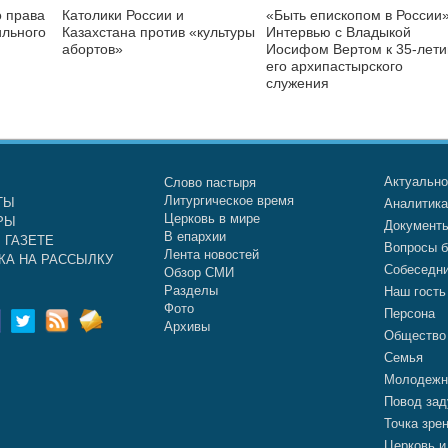
о права
Католики России и
«Быть епископом в России»
ильного
Казахстана против «культуры
Интервью с Владыкой
абортов»
Иосифом Вертом к 35-лет
его архипастырского
служения
Актуальн
Слово пастыря
Литургическое время
ТЫ
Аналитик
Церковь в мире
РЫ
Документ
В епархии
 ГАЗЕТЕ
Вопросы б
Лента новостей
КА НА РАССЫЛКУ
Собеседн
Обзор СМИ
Разделы
Наш гость
Фото
Персона
Архивы
Общество
Семья
Молодежн
Повод зад
Точка зре
Церковь и