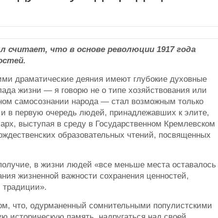
л считает, что в основе революции 1917 года
остей.
ими драматические деяния имеют глубокие духовные
лада жизни — я говорю не о типе хозяйствования или
рном самосознании народа — стал возможным только
 и в первую очередь людей, принадлежавших к элите,
иарх, выступая в среду в Государственном Кремлевском
ождественских образовательных чтений, посвященных
ополучие, в жизни людей «все меньше места оставалось
ания жизненной важности сохранения ценностей,
 традиции».
том, что, одурманенный сомнительными популистскими
ую историческую память, надругаться над своей