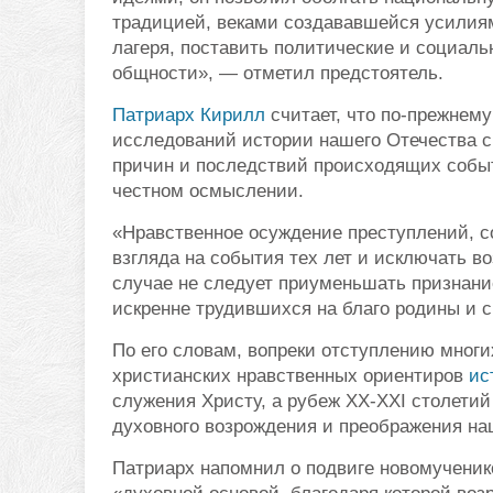
традицией, веками создававшейся усилия
лагеря, поставить политические и социал
общности», — отметил предстоятель.
Патриарх Кирилл
считает, что по-прежнем
исследований истории нашего Отечества с 
причин и последствий происходящих собы
честном осмыслении.
«Нравственное осуждение преступлений, 
взгляда на события тех лет и исключать в
случае не следует приуменьшать признани
искренне трудившихся на благо родины и с
По его словам, вопреки отступлению многи
христианских нравственных ориентиров
ис
служения Христу, а рубеж XX-XXI столетий
духовного возрождения и преображения на
Патриарх напомнил о подвиге новомученико