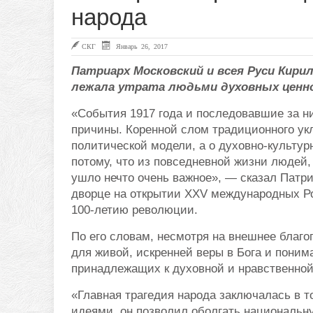
народа
СКГ
Январь 26, 2017
Патриарх Московский и всея Руси Кирил
лежала утрата людьми духовных ценн
«События 1917 года и последовавшие за н
причины. Коренной слом традиционного ук
политической модели, а о духовно-культу
потому, что из повседневной жизни людей,
ушло нечто очень важное», — сказал Патр
дворце на открытии XXV международных Р
100-летию революции.
По его словам, несмотря на внешнее благ
для живой, искренней веры в Бога и поним
принадлежащих к духовной и нравственной
«Главная трагедия народа заключалась в 
идеями, он позволил оболгать национальн