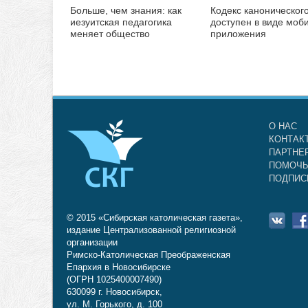
Больше, чем знания: как
Кодекс каноническог
иезуитская педагогика
доступен в виде моб
меняет общество
приложения
О НАС
КОНТАК
ПАРТНЕ
ПОМОЧЬ
ПОДПИС
© 2015 «Сибирская католическая газета»,
издание Централизованной религиозной
организации
Римско-Католическая Преображенская
Епархия в Новосибирске
(ОГРН 1025400007490)
630099 г. Новосибирск,
ул. М. Горького, д. 100