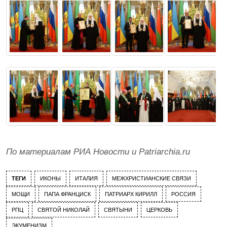
По материалам РИА Новости и Patriarchia.ru
ТЕГИ
ИКОНЫ
ИТАЛИЯ
МЕЖХРИСТИАНСКИЕ СВЯЗИ
МОЩИ
ПАПА ФРАНЦИСК
ПАТРИАРХ КИРИЛЛ
РОССИЯ
РПЦ
СВЯТОЙ НИКОЛАЙ
СВЯТЫНИ
ЦЕРКОВЬ
ЭКУМЕНИЗМ