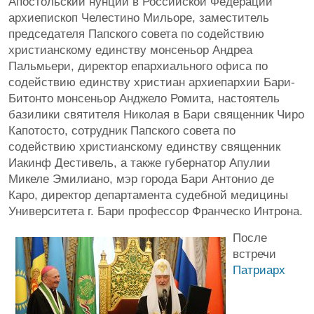
Апостольский нунций в Российской Федерации
архиепископ Челестино Мильоре, заместитель
председателя Папского совета по содействию
христианскому единству монсеньор Андреа
Пальмьери, директор епархиального офиса по
содействию единству христиан архиепархии Бари-
Битонто монсеньор Анджело Ромита, настоятель
базилики святителя Николая в Бари священник Чиро
Капотосто, сотрудник Папского совета по
содействию христианскому единству священник
Иакинф Дестивель, а также губернатор Апулии
Микеле Эмилиано, мэр города Бари Антонио де
Каро, директор департамента судебной медицины
Университета г. Бари профессор Франческо Интрона.
После
встречи
Патриарх