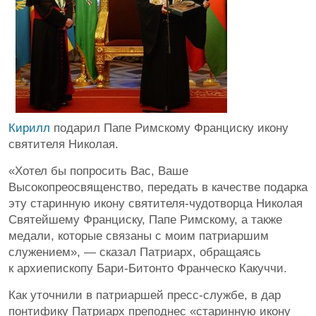
Кирилл
подарил Папе Римскому Франциску икону
святителя Николая.
«Хотел бы попросить Вас, Ваше
Высокопреосвященство, передать в качестве подарка
эту старинную икону святителя-чудотворца Николая
Святейшему Франциску, Папе Римскому, а также
медали, которые связаны с моим патриаршим
служением», — сказал Патриарх, обращаясь
к архиепископу Бари-Битонто Франческо Какуччи.
Как уточнили в патриаршей пресс-службе, в дар
понтифику Патриарх преподнес «старинную икону