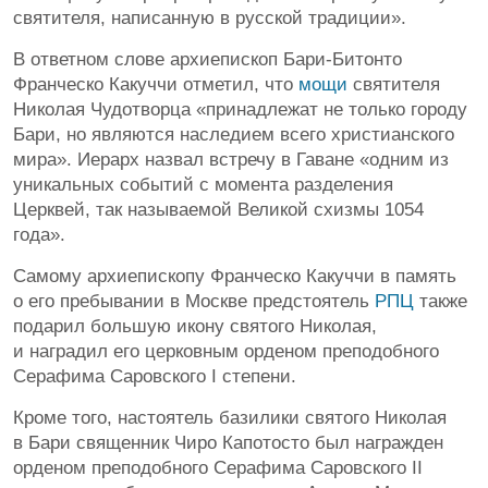
святителя, написанную в русской традиции».
В ответном слове архиепископ Бари-Битонто
Франческо Какуччи отметил, что
мощи
святителя
Николая Чудотворца «принадлежат не только городу
Бари, но являются наследием всего христианского
мира». Иерарх назвал встречу в Гаване «одним из
уникальных событий с момента разделения
Церквей, так называемой Великой схизмы 1054
года».
Самому архиепископу Франческо Какуччи в память
о его пребывании в Москве предстоятель
РПЦ
также
подарил большую икону святого Николая,
и наградил его церковным орденом преподобного
Серафима Саровского I степени.
Кроме того, настоятель базилики святого Николая
в Бари священник Чиро Капотосто был награжден
орденом преподобного Серафима Саровского II