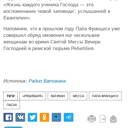
«Жизнь каждого ученика Господа — это
воспоминание ‘новой заповеди’, услышанной в
Евангелии».
Напомним, что в прошлом году Папа Франциск уже
совершил обряд омовения ног нескольким
женщинам во время Святой Мессы Вечери
Господней в римской тюрьме Ребиббия.
Источник:
Радио Ватикана
ТЕГИ
«РЕБИББИЯ»
ВАТИКАН
МЕССА
ПАПА ФРАНЦИСК
ПАСХА