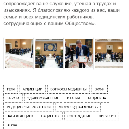
сопровождает ваше служение, утешая в трудах и
изысканиях. Я благословляю каждого из вас, ваши
семьи и всех медицинских работников,
сотрудничающих с вашим Обществом».
ТЕГИ
АУДИЕНЦИИ
ВОПРОСЫ МЕДИЦИНЫ
ВРАЧИ
ЗАБОТА
ЗДРАВООХРАНЕНИЕ
ИТАЛИЯ
МЕДИЦИНА
МЕДИЦИНСКИЕ РАБОТНИКИ
МИЛОСЕРДНАЯ ЛЮБОВЬ
ПАПА ФРАНЦИСК
ПАЦИЕНТЫ
СОСТРАДАНИЕ
ХИРУРГИЯ
ЭТИКА