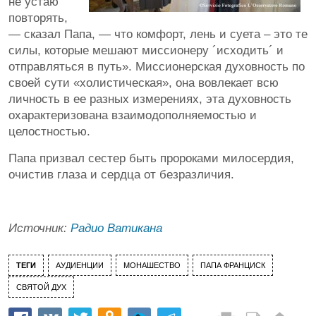
не устаю
повторять,
— сказал Папа, — что комфорт, лень и суета – это те
силы, которые мешают миссионеру ´исходить´ и
отправляться в путь». Миссионерская духовность по
своей сути «холистическая», она вовлекает всю
личность в ее разных измерениях, эта духовность
охарактеризована взаимодополняемостью и
целостностью.
Папа призвал сестер быть пророками милосердия,
очистив глаза и сердца от безразличия.
Источник:
Радио Ватикана
ТЕГИ
АУДИЕНЦИИ
МОНАШЕСТВО
ПАПА ФРАНЦИСК
СВЯТОЙ ДУХ