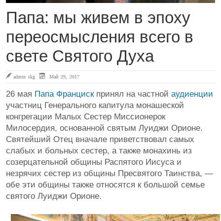
Папа: мы живем в эпоху
переосмысления всего в
свете Святого Духа
admin skg
Май 29, 2017
26 мая
Папа Франциск
принял на частной
аудиенции
участниц Генерального капитула монашеской
конгрегации Малых Сестер Миссионерок
Милосердия, основанной святым Луиджи Орионе.
Святейший Отец вначале приветствовал самых
слабых и больных сестер, а также монахинь из
созерцательной общины Распятого Иисуса и
незрячих сестер из общины Пресвятого Таинства, —
обе эти общины также относятся к большой семье
святого Луиджи Орионе.