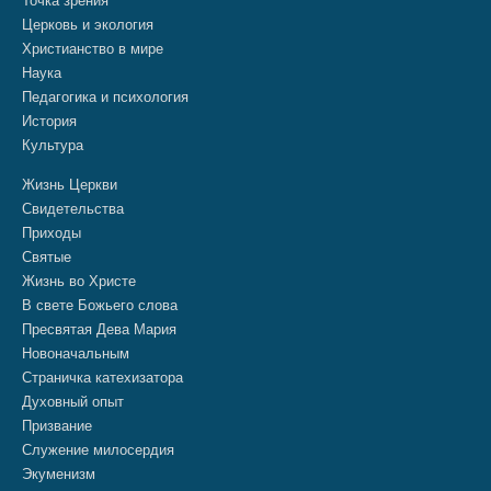
Точка зрения
Церковь и экология
Христианство в мире
Наука
Педагогика и психология
История
Культура
Жизнь Церкви
Свидетельства
Приходы
Святые
Жизнь во Христе
В свете Божьего слова
Пресвятая Дева Мария
Новоначальным
Страничка катехизатора
Духовный опыт
Призвание
Служение милосердия
Экуменизм