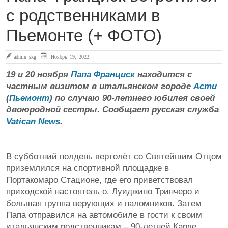
с родственниками в
Пьемонте (+ ФОТО)
admin skg
Ноябрь 19, 2022
19 и 20 ноября
Папа Франциск
находится с
частным визитом в итальянском городе
Асти
(
Пьемонт
) по случаю 90-летнего юбилея своей
двоюродной сестры. Сообщает русская служба
Vatican News
.
В субботний полдень вертолёт со Святейшим Отцом
приземлился на спортивной площадке в
Портакомаро Стационе, где его приветствовал
приходской настоятель о. Луиджино Тринчеро и
большая группа верующих и паломников. Затем
Папа отправился на автомобиле в гости к своим
итальянским родственникам – 90-летней Карле