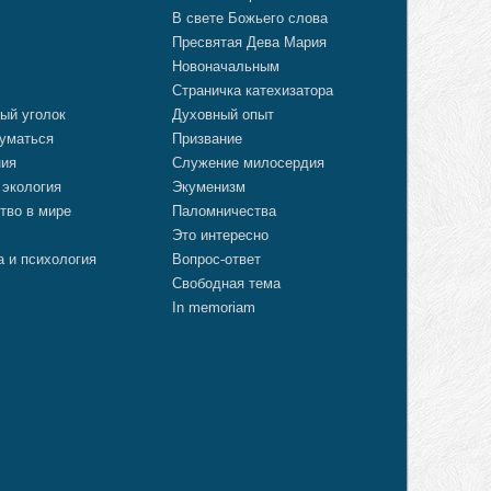
В свете Божьего слова
Пресвятая Дева Мария
Новоначальным
Страничка катехизатора
ый уголок
Духовный опыт
уматься
Призвание
ния
Служение милосердия
 экология
Экуменизм
тво в мире
Паломничества
Это интересно
а и психология
Вопрос-ответ
Свободная тема
In memoriam