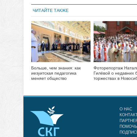
ЧИТАЙТЕ ТАКЖЕ
Больше, чем знания: как
Фоторепортаж Натал
иезуитская педагогика
Гилёвой о недавних 
меняет общество
торжествах в Новоси
О НАС
КОНТАК
ПАРТНЕ
ПОМОЧЬ
ПОДПИС