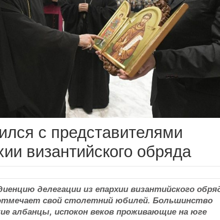
ился с представителями
хии византийского обряда
диенцию делегации из епархии византийского обря
и отмечает свой столетний юбилей. Большинство
ие албанцы, испокон веков проживающие на юге