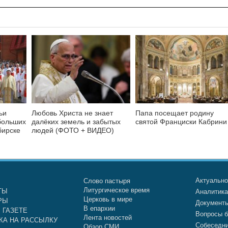
ьи
Любовь Христа не знает
Папа посещает родину
больших
далёких земель и забытых
святой Франциски Кабрини
бирске
людей (ФОТО + ВИДЕО)
Актуальн
Слово пастыря
Литургическое время
ТЫ
Аналитик
Церковь в мире
РЫ
Документ
В епархии
 ГАЗЕТЕ
Вопросы б
Лента новостей
КА НА РАССЫЛКУ
Собеседн
Обзор СМИ