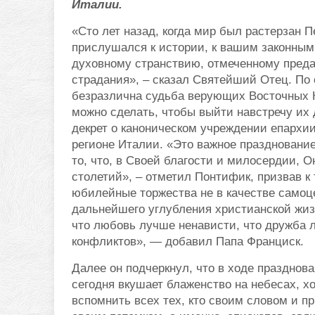
Италии.
«Сто лет назад, когда мир был растерзан
прислушался к истории, к вашим законным
духовному странствию, отмеченному преда
страдания», – сказал Святейший Отец. По
безразлична судьба верующих Восточных К
можно сделать, чтобы выйти навстречу их
декрет о каноническом учреждении епархии
регионе Италии. «Это важное празднование
то, что, в Своей благости и милосердии,
столетий», – отметил Понтифик, призвав к
юбилейные торжества не в качестве самоце
дальнейшего углубления христианской жиз
что любовь лучше ненависти, что дружба 
конфликтов», — добавил Папа Франциск.
Далее он подчеркнул, что в ходе празднова
сегодня вкушает блаженство на небесах, х
вспомнить всех тех, кто своим словом и 