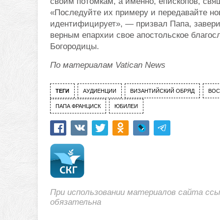
своим потомкам, а именно, епископов, св
«Последуйте их примеру и передавайте но
идентифицирует», — призвал Папа, завери
верным епархии свое апостольское благос
Богородицы.
По материалам Vatican News
ТЕГИ
АУДИЕНЦИИ
ВИЗАНТИЙСКИЙ ОБРЯД
ВОС
ПАПА ФРАНЦИСК
ЮБИЛЕИ
При использовании материалов сайта сс
обязательна