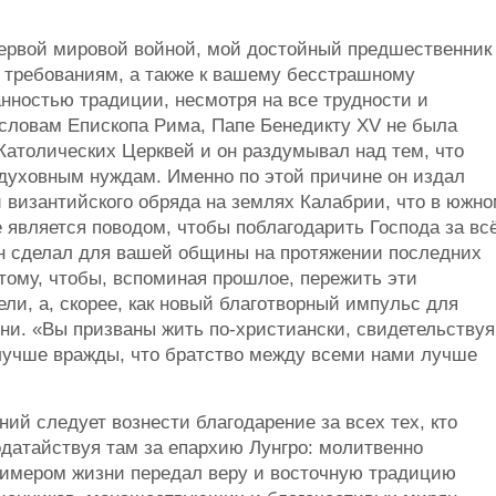
 Первой мировой войной, мой достойный предшественник
 требованиям, а также к вашему бесстрашному
нностью традиции, несмотря на все трудности и
 словам Епископа Рима, Папе Бенедикту ХV не была
атолических Церквей и он раздумывал над тем, что
 духовным нуждам. Именно по этой причине он издал
 византийского обряда на землях Калабрии, что в южн
 является поводом, чтобы поблагодарить Господа за вс
 Он сделал для вашей общины на протяжении последних
 тому, чтобы, вспоминая прошлое, пережить эти
ли, а, скорее, как новый благотворный импульс для
ни. «Вы призваны жить по-христиански, свидетельствуя
лучше вражды, что братство между всеми нами лучше
ний следует вознести благодарение за всех тех, кто
одатайствуя там за епархию Лунгро: молитвенно
примером жизни передал веру и восточную традицию