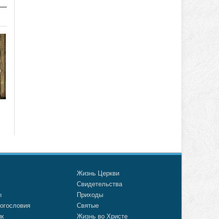
о
Жизнь Церкви
а
Свидетельства
ы
Приходы
огословия
Святые
ик
Жизнь во Христе