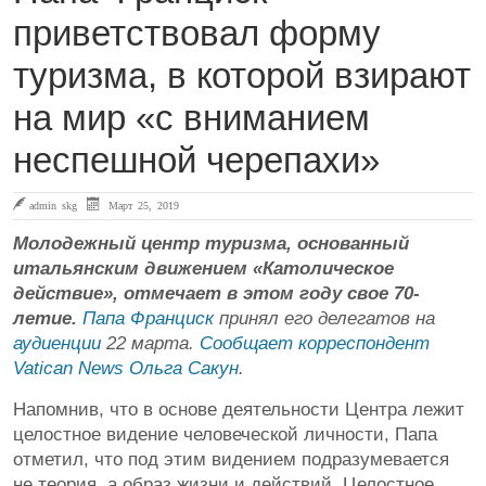
приветствовал форму
туризма, в которой взирают
на мир «с вниманием
неспешной черепахи»
admin skg
Март 25, 2019
Молодежный центр туризма, основанный
итальянским движением «Католическое
действие», отмечает в этом году свое 70-
летие.
Папа Франциск
принял его делегатов на
аудиенции
22 марта.
Сообщает корреспондент
Vatican News Ольга Сакун
.
Напомнив, что в основе деятельности Центра лежит
целостное видение человеческой личности, Папа
отметил, что под этим видением подразумевается
не теория, а образ жизни и действий. Целостное