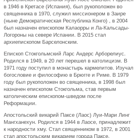
в 1946 в Кретасе (Испания), был рукоположен во
священника в 1970, служил миссионером в Заире
(ныне Демократическая Республика Конго) , в 2004
был назначен епископом Калаорры и Ла-Кальсады-
Логороны на севере Испании. В 2015 стал
архиепископом Барселонским.
Епископ Стокгольмский Ларс Андерс Арборелиус.
Родился в 1949, в 20 лет перешел в католицизм. В
1971 году поступил в монастырь кармелитов. Изучал
богословие и философию в Брюгге и Риме. В 1979
году был рукоположен во священника, в 1998 был
назначен епископом Стокгольма, став первым
католическим епископом-шведом после
Реформации.
Апостольский викарий Паксе (Лаос) Луи-Мари Линг
Мангханехун. Родился в 1944 в Лаосе, принадлежит
к народности хму. Стал священником в 1972, в 2001
стал апостольским викарием города Паксе.