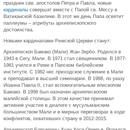
праздник свв. апостолов Петра и Павла, новые
кардиналы
совершат вместе с Папой св. Мессу в
Ватиканской базилике. В этот же день Папа освятит
паллиумы – атрибуты архиепископского
достоинства.
Новыми кардиналами Римской Церкви станут:
Архиепископ Бамако (Мали) Жан Зербо. Родился в
1943 в Сегу, Мали. В 1971 стал священником. В 1977-
1981 учился в Риме в Папском библейском
институте. С 1982 нес приходское служение в Мали
и преподавал в высшей семинарии. В 1988, по указу
Иоанна Павла II, стал вспомогательным епископом
Бамако. В 1998 был назначен архиепископом
малийской столицы. В этом качестве принимал
активное участие в диалоге с мусульманским
большинством Мали и в мирных переговорах в ходе
конфликтов, охвативших страну в 2012-2015.
Архиепископ Барселоны Хуан Хосе Омелья. Родился