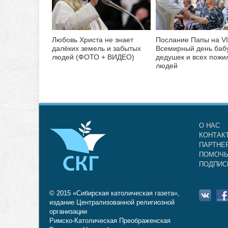
Любовь Христа не знает
Послание Папы на VI
далёких земель и забытых
Всемирный день баб
людей (ФОТО + ВИДЕО)
дедушек и всех пожи
людей
О НАС
КОНТАК
ПАРТНЕ
ПОМОЧЬ
ПОДПИС
© 2015 «Сибирская католическая газета»,
издание Централизованной религиозной
организации
Римско-Католическая Преображенская