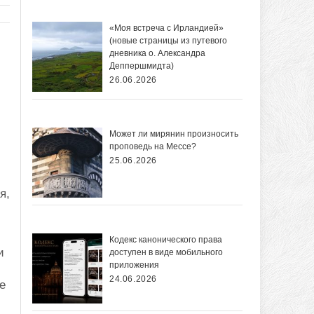
«Моя встреча с Ирландией»
(новые страницы из путевого
дневника о. Александра
Деппершмидта)
26.06.2026
Может ли мирянин произносить
проповедь на Мессе?
25.06.2026
я,
Кодекс канонического права
и
доступен в виде мобильного
приложения
24.06.2026
е