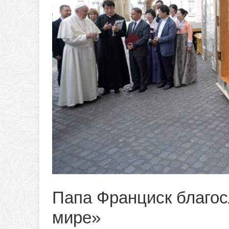
Папа Франциск благос
мире»