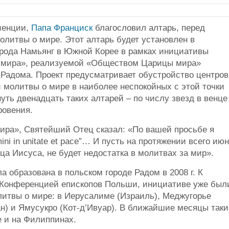
иенции,
Папа Франциск
благословил алтарь, перед
олитвы о мире. Этот алтарь будет установлен в
рода Намьянг в Южной Корее в рамках инициативы
ы мира», реализуемой «Обществом Царицы мира»
о Радома. Проект предусматривает обустройство центров
 молитвы о мире в наиболее неспокойных с этой точки
уть двенадцать таких алтарей – по числу звезд в венце
ровения.
ра», Святейший Отец сказал: «По вашей просьбе я
ni in unitate et pace”… И пусть на протяжении всего июн
а Иисуса, не будет недостатка в молитвах за мир».
образована в польском городе Радом в 2008 г. К
 Конференцией епископов Польши, инициативе уже был
литвы о мире: в Иерусалиме (Израиль), Меджугорье
ан) и Ямусукро (Кот-д’Ивуар). В ближайшие месяцы таки
е и на Филиппинах.