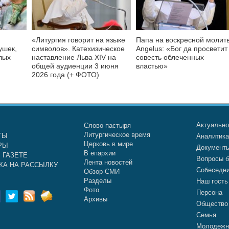
«Литургия говорит на языке
Папа на воскресной молит
ушек,
символов». Катехизическое
Angelus: «Бог да просветит
лых
наставление Льва XIV на
совесть облеченных
общей аудиенции 3 июня
властью»
2026 года (+ ФОТО)
Актуальн
Слово пастыря
Литургическое время
ТЫ
Аналитик
Церковь в мире
РЫ
Документ
В епархии
 ГАЗЕТЕ
Вопросы б
Лента новостей
КА НА РАССЫЛКУ
Собеседн
Обзор СМИ
Разделы
Наш гость
Фото
Персона
Архивы
Общество
Семья
Молодежн