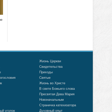
ве
о
Жизнь Церкви
а
Свидетельства
ы
Приходы
огословия
Святые
ик
Жизнь во Христе
В свете Божьего слова
Пресвятая Дева Мария
Новоначальным
Страничка катехизатора
ый уголок
Духовный опыт