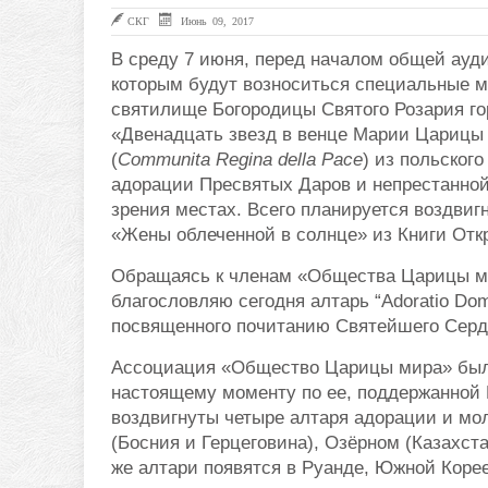
СКГ
Июнь 09, 2017
В среду 7 июня, перед началом общей ауд
которым будут возноситься специальные м
святилище Богородицы Святого Розария го
«Двенадцать звезд в венце Марии Цариц
(
Communita
Regina
della
Pace
) из польског
адорации Пресвятых Даров и непрестанной
зрения местах. Всего планируется воздвигн
«Жены облеченной в солнце» из Книги Отк
Обращаясь к членам «Общества Царицы ми
благословляю сегодня алтарь “Adoratio Domi
посвященного почитанию Святейшего Сердц
Ассоциация «Общество Царицы мира» была 
настоящему моменту по ее, поддержанной
воздвигнуты четыре алтаря адорации и мо
(Босния и Герцеговина), Озёрном (Казахст
же алтари появятся в Руанде, Южной Коре