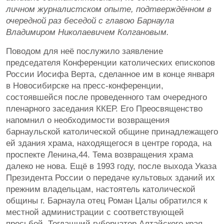
личном журналистском опыте, подтверждённом в
очередной раз беседой с главою Барнаула
Владимиром Николаевичем Колгановым.
Поводом для неё послужило заявление
председателя Конференции католических епископов
России Иосифа Верта, сделанное им в конце января
в Новосибирске на пресс-конференции,
состоявшейся после проведенного там очередного
пленарного заседания ККЕР. Его Преосвященство
напомнил о необходимости возвращения
барнаульской католической общине принадлежащего
ей здания храма, находящегося в центре города, на
проспекте Ленина,44. Тема возвращения храма
далеко не нова. Ещё в 1993 году, после выхода Указа
Президента России о передаче культовых зданий их
прежним владельцам, настоятель католической
общины г. Барнаула отец Роман Цалы обратился к
местной администрации с соответствующей
просьбой. Тогдашний губернатор Алтайского края