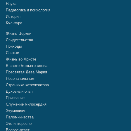
Наука
Педагогика и психология
История
Культура
Жизнь Церкви
Свидетельства
Приходы
Святые
Жизнь во Христе
В свете Божьего слова
Пресвятая Дева Мария
Новоначальным
Страничка катехизатора
Духовный опыт
Призвание
Служение милосердия
Экуменизм
Паломничества
Это интересно
Вопрос-ответ