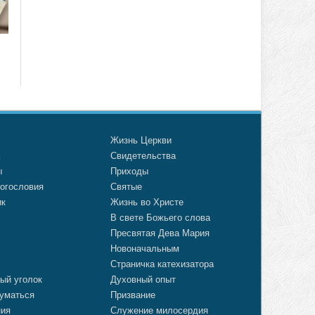
о
Жизнь Церкви
а
Свидетельства
ы
Приходы
огословия
Святые
ик
Жизнь во Христе
В свете Божьего слова
Пресвятая Дева Мария
Новоначальным
Страничка катехизатора
ый уголок
Духовный опыт
уматься
Призвание
ния
Служение милосердия