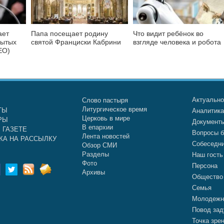
ает
Папа посещает родину
Что видит ребёнок во
бытых
святой Франциски Кабрини
взгляде человека и робота
ЕО)
Актуальн
Слово пастыря
Литургическое время
ТЫ
Аналитик
Церковь в мире
РЫ
Документ
В епархии
 ГАЗЕТЕ
Вопросы б
Лента новостей
КА НА РАССЫЛКУ
Собеседн
Обзор СМИ
Разделы
Наш гость
Фото
Персона
Архивы
Общество
Семья
Молодежн
Повод зад
Точка зре