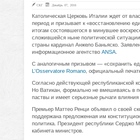
СКГ
Декабрь 07, 2016
Католическая Церковь Италии ждет от вла
период и призывает к «восстановлению еди
итогам состоявшегося в минувшее воскрес
сложившейся ныне политической ситуации
страны кардинал Анжело Баньяско. Заявлен
информационное агентство
ANSA
.
С аналогичным призывом — «сохранить ед
L’Osservatore Romano
, официальный печат
Согласно действующей республиканской кон
Но Ватикан, формально не вмешиваясь в п
паствы и имеет серьезные рычаги влияния
Премьер Маттео Ренци объявил о своей ско
поддержана предложенная им конституцио
политика. Президент республики Серджо М
кабинета министров.