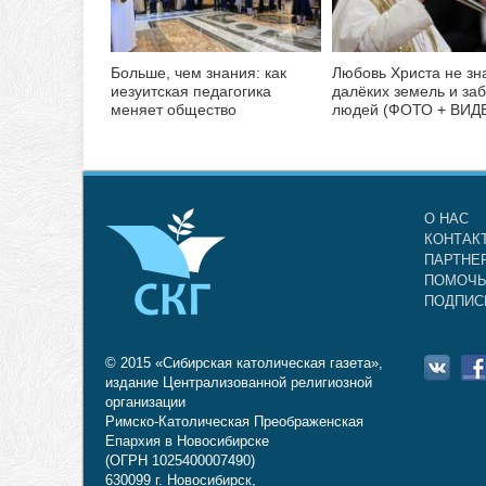
Больше, чем знания: как
Любовь Христа не зн
иезуитская педагогика
далёких земель и за
меняет общество
людей (ФОТО + ВИД
О НАС
КОНТАК
ПАРТНЕ
ПОМОЧЬ
ПОДПИС
© 2015 «Сибирская католическая газета»,
издание Централизованной религиозной
организации
Римско-Католическая Преображенская
Епархия в Новосибирске
(ОГРН 1025400007490)
630099 г. Новосибирск,