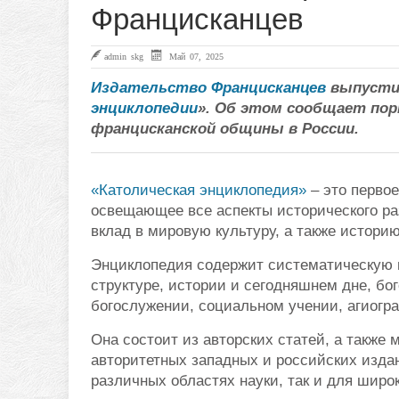
Францисканцев
admin skg
Май 07, 2025
Издательство Францисканцев
выпуст
энциклопедии
». Об этом сообщает по
францисканской общины в России.
«Католическая энциклопедия»
– это первое
освещающее все аспекты исторического ра
вклад в мировую культуру, а также историю
Энциклопедия содержит систематическую 
структуре, истории и сегодняшнем дне, бо
богослужении, социальном учении, агиогр
Она состоит из авторских статей, а также
авторитетных западных и российских издан
различных областях науки, так и для широк