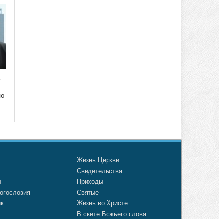
.
ию
о
Жизнь Церкви
а
Свидетельства
ы
Приходы
огословия
Святые
ик
Жизнь во Христе
В свете Божьего слова