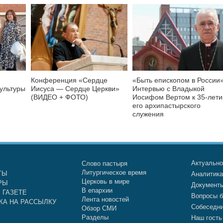
Конференция «Сердце
«Быть епископом в России»
культуры
Иисуса — Сердце Церкви»
Интервью с Владыкой
(ВИДЕО + ФОТО)
Иосифом Вертом к 35-лет
его архипастырского
служения
Актуальн
Слово пастыря
Литургическое время
ТЫ
Аналитик
Церковь в мире
РЫ
Документ
В епархии
 ГАЗЕТЕ
Вопросы б
Лента новостей
КА НА РАССЫЛКУ
Собеседн
Обзор СМИ
Разделы
Наш гость