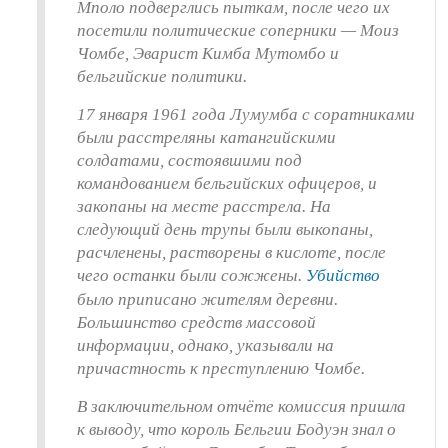
Мполо подверглись пыткам, после чего их
посетили политические соперники — Моиз
Чомбе, Эварист Кимба Мутомбо и
бельгийские политики.
17 января 1961 года Лумумба с соратниками
были расстреляны катангийскими
солдатами, состоявшими под
командованием бельгийских офицеров, и
закопаны на месте расстрела. На
следующий день трупы были выкопаны,
расчленены, растворены в кислоте, после
чего останки были сожжены
.
Убийство
было приписано жителям деревни.
Большинство средств массовой
информации, однако, указывали на
причастность к преступлению Чомбе.
В заключительном отчёте комиссия пришла
к выводу, что король Бельгии Бодуэн знал о