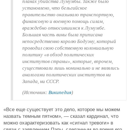
планах убийства Лумумбы. Также было
установлено, что бельгийское
правительство оказывало транспортную,
финансовую и военную помощь силам,
враждебно относившимся к Лумумбе.
Большая часть вины была приписана
непосредственно королю Бодуэну, который
проводил свою собственную колониальную
политику «в обход политических
институтов страны», которые, впрочем,
существовали лишь номинально и не являлись
аналогами политических институтов ни
Запада, ни СССР.
(Источник:
Википедия
)
«Все еще существует это дело, которое мы можем
назвать темным пятном», — сказал кардинал, что
можно охарактеризовать как «сигнал тревоги» в
связи с заявлением Папы, сделанным во время его