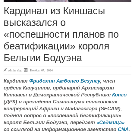
Кардинал из Киншасы
высказался о
«поспешности планов по
беатификации» короля
Бельгии Бодуэна
admin skg
Ноябрь 07, 2024
Кардинал
Фридолин Амбонго Безунгу
, член
ордена Капуцинов, ординарий Архиепархии
Киншасы в Демократической Республике
Конго
(ДРК) и президент Симпозиума епископских
конференций Африки и Мадагаскара (SECAM),
поднял вопрос о «поспешной беатификации»
короля Бельгии Бодуэна, передает
«Седмица»
со ссылкой на информационное агентство
CNA
.