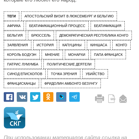
ТЕГИ
АПОСТОЛЬСКИЙ ВИЗИТ В ЛЮКСЕМБУРГ И БЕЛЬГИЮ
АФРИКА
БЕАТИФИКАЦИОННЫЙ ПРОЦЕСС
БЕАТИФИКАЦИЯ
БЕЛЬГИЯ
БРЮССЕЛЬ
ДЕМОКРАТИЧЕСКАЯ РЕСПУБЛИКА КОНГО
ЗАЯВЛЕНИЯ
ИСТОРИЯ
КАПУЦИНЫ
КИНШАСА
КОНГО
КОРОЛЬ БОДУЭН
МНЕНИЕ
МОНАРХИ
ПАПА ФРАНЦИСК
ПАТРИС ЛУМУМБА
ПОЛИТИЧЕСКИЕ ДЕЯТЕЛИ
СИНОД ЕПИСКОПОВ
ТОЧКА ЗРЕНИЯ
УБИЙСТВО
ФРАНЦИСКАНЦЫ
ФРИДОЛИН АМБОНГО БЕЗУНГУ
При использовании материалов сайта ссылка на