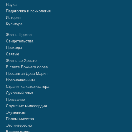
Наука
Педагогика и психология
История
Культура
Жизнь Церкви
Свидетельства
Приходы
Святые
Жизнь во Христе
В свете Божьего слова
Пресвятая Дева Мария
Новоначальным
Страничка катехизатора
Духовный опыт
Призвание
Служение милосердия
Экуменизм
Паломничества
Это интересно
Вопрос-ответ