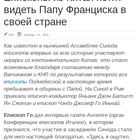
видеть Папу Франциска в
своей стране
СКГ
Октябрь 22, 2018
Как известно в нынешней Ассамблее Синода
епископов впервые за всю историю участвуют
иерархи из континентального Китая, что стало
возможным благодаря соглашению между
Ватиканом и КНР, по результатам которого все
епископы
Поднебесной в настоящее время
пребывают в общении с Папой. На Синод в Рим
приехали епископ-коадьютор Яньаня Джон Батист
Ян Сяотин и епископ Чэндэ Джозеф Го Иньчай.
Епископ Го
дал интервью газете
Avvenire
(орган
Конференции епископов Италии), в котором
признался, что участие в заседаниях Синода стало
для него настоящей благодатью. «Здесь я ощутил,