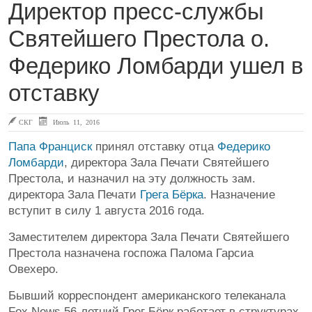
Директор пресс-службы
Святейшего Престола о.
Федерико Ломбарди ушел в
отставку
СКГ
Июль 11, 2016
Папа Франциск
принял отставку отца
Федерико
Ломбарди
, директора Зала Печати Святейшего
Престола, и назначил на эту должность зам.
директора Зала Печати
Грега Бёрка
. Назначение
вступит в силу 1 августа 2016 года.
Заместителем директора Зала Печати Святейшего
Престола назначена госпожа Палома Гарсиа
Овехеро.
Бывший корреспондент американского телеканала
Fox News 56-летний Грег Бёрк работает в структурах