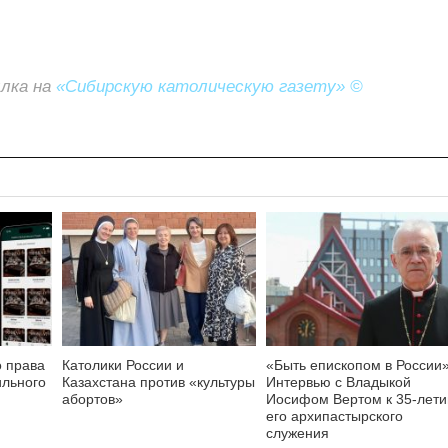
ылка на
«Сибирскую католическую газету» ©
о права
Католики России и
«Быть епископом в России»
ильного
Казахстана против «культуры
Интервью с Владыкой
абортов»
Иосифом Вертом к 35-лет
его архипастырского
служения