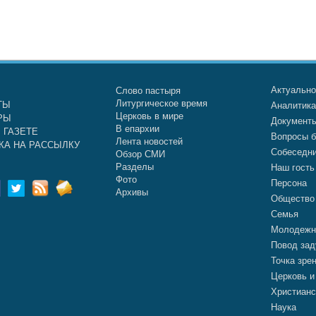
Актуальн
Слово пастыря
Литургическое время
ТЫ
Аналитик
Церковь в мире
РЫ
Документ
В епархии
 ГАЗЕТЕ
Вопросы б
Лента новостей
КА НА РАССЫЛКУ
Собеседн
Обзор СМИ
Разделы
Наш гость
Фото
Персона
Архивы
Общество
Семья
Молодежн
Повод зад
Точка зре
Церковь и
Христианс
Наука