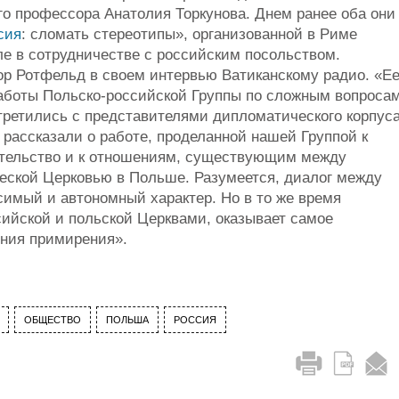
о профессора Анатолия Торкунова. Днем ранее оба они
сия
: сломать стереотипы», организованной в Риме
е в сотрудничестве с российским посольством.
р Ротфельд в своем интервью Ватиканскому радио. «Е
аботы Польско-российской Группы по сложным вопросам
стретились с представителями дипломатического корпуса
рассказали о работе, проделанной нашей Группой к
ательство и к отношениям, существующим между
еской Церковью в Польше. Разумеется, диалог между
имый и автономный характер. Но в то же время
ссийской и польской Церквами, оказывает самое
ения примирения».
ОБЩЕСТВО
ПОЛЬША
РОССИЯ