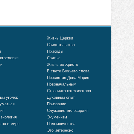
о
Жизнь Церкви
а
Свидетельства
ы
Приходы
огословия
Святые
ик
Жизнь во Христе
В свете Божьего слова
Пресвятая Дева Мария
Новоначальным
Страничка катехизатора
ый уголок
Духовный опыт
уматься
Призвание
ния
Служение милосердия
 экология
Экуменизм
тво в мире
Паломничества
Это интересно