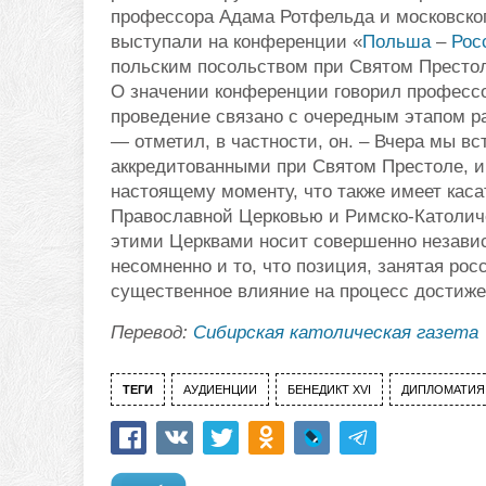
профессора Адама Ротфельда и московског
выступали на конференции «
Польша
–
Рос
польским посольством при Святом Престол
О значении конференции говорил профессо
проведение связано с очередным этапом р
— отметил, в частности, он. – Вчера мы в
аккредитованными при Святом Престоле, и 
настоящему моменту, что также имеет кас
Православной Церковью и Римско-Католич
этими Церквами носит совершенно независ
несомненно и то, что позиция, занятая ро
существенное влияние на процесс достиж
Перевод:
Сибирская католическая газета
ТЕГИ
АУДИЕНЦИИ
БЕНЕДИКТ XVI
ДИПЛОМАТИЯ