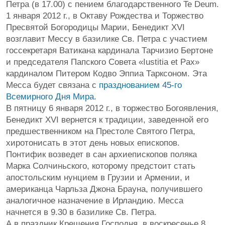
Петра (в 17.00) с пением благодарственного Te Deum.
1 января 2012 г., в Октаву Рождества и Торжество
Пресвятой Богородицы Марии, Бенедикт XVI
возглавит Мессу в базилике Св. Петра с участием
госсекретаря Ватикана кардинала Тарчизио Бертоне
и председателя Папского Совета «Iustitia et Pax»
кардиналом Питером Кодво Эппиа Тарксоном. Эта
Месса будет связана с
празднованием 45-го
Всемирного Дня Мира
.
В пятницу 6 января 2012 г., в торжество Богоявления,
Бенедикт XVI вернется к традиции, заведенной его
предшественником на Престоле Святого Петра,
хиротонисать в этот день новых епископов.
Понтифик возведет в сан архиепископов поляка
Марка Солчиньского, которому предстоит стать
апостольским нунцием в Грузии и Армении, и
американца Чарльза Джона Брауна, получившего
аналогичное назначение в Ирландию. Месса
начнется в 9.30 в базилике Св. Петра.
А в праздник Крещения Господня, в воскресенье 8