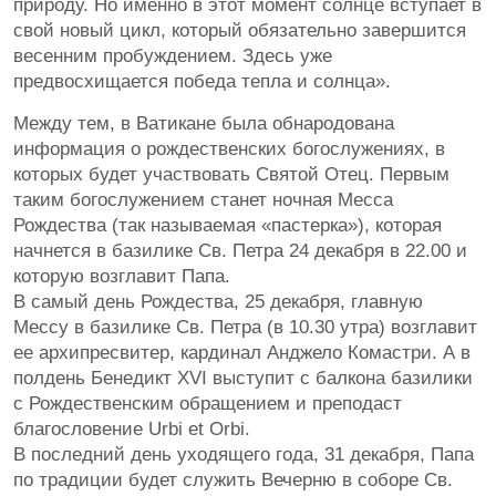
природу. Но именно в этот момент солнце вступает в
свой новый цикл, который обязательно завершится
весенним пробуждением. Здесь уже
предвосхищается победа тепла и солнца».
Между тем, в Ватикане была обнародована
информация о рождественских богослужениях, в
которых будет участвовать Святой Отец. Первым
таким богослужением станет ночная Месса
Рождества (так называемая «пастерка»), которая
начнется в базилике Св. Петра 24 декабря в 22.00 и
которую возглавит Папа.
В самый день Рождества, 25 декабря, главную
Мессу в базилике Св. Петра (в 10.30 утра) возглавит
ее архипресвитер, кардинал Анджело Комастри. А в
полдень Бенедикт XVI выступит с балкона базилики
с Рождественским обращением и преподаст
благословение Urbi et Orbi.
В последний день уходящего года, 31 декабря, Папа
по традиции будет служить Вечерню в соборе Св.