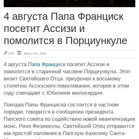
4 августа Папа Франциск
посетит Ассизи и
помолится в Порциункуле
СКГ
Август 03, 2016
4 августа
Папа Франциск
посетит Ассизи и
помолится в старинной часовне Порциункула. Этот
визит Святейшего Отца приурочен к восьмому
столетию Ассизского помилования, которое в этом
году совпадает с Юбилеем милосердия.
Поездка Папы Франциска состоится в частном
порядке, говорится в сообщении президента
Папского совета по содействию новой евангелизации
монс. Рино Физикеллы. Святейший Отец отправится
как простой паломник в Папскую базилику Санта-