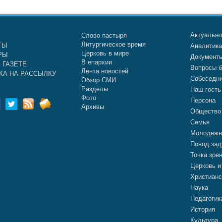
Актуальн
Слово пастыря
Литургическое время
ТЫ
Аналитик
Церковь в мире
РЫ
Документ
В епархии
 ГАЗЕТЕ
Вопросы б
Лента новостей
КА НА РАССЫЛКУ
Собеседн
Обзор СМИ
Разделы
Наш гость
Фото
Персона
Архивы
Общество
Семья
Молодежн
Повод зад
Точка зре
Церковь и
Христианс
Наука
Педагогик
История
Культура