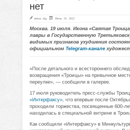
нет
admin skg
Июль 19, 2022
Москва. 19 июля. Икона «Святая Троица
лавры в Государственную Третьяковс
видимых признаков ухудшения состоян
официальном
Telegram-канале
художест
«После детального и всестороннего обсле
возвращения «Троицы» на привычное место
переулке», — сообщили в галерее.
17 июля руководитель пресс-службы Трои
«Интерфаксу»
, что впервые после Октябрь
проходили торжества, посвященные 600-ле
находилась в специальной витрине в Троиц
Как сообщили «Интерфаксу» в Минкультуры