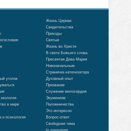
о
Жизнь Церкви
а
Свидетельства
ы
Приходы
огословия
Святые
ик
Жизнь во Христе
В свете Божьего слова
Пресвятая Дева Мария
Новоначальным
Страничка катехизатора
ый уголок
Духовный опыт
уматься
Призвание
ния
Служение милосердия
 экология
Экуменизм
тво в мире
Паломничества
Это интересно
а и психология
Вопрос-ответ
Свободная тема
In memoriam