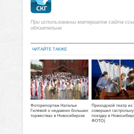
При использовании материалов сайта сс
обязательна
ЧИТАЙТЕ ТАКЖЕ
Фоторепортаж Натальи
Приходской театр из
Гилёвой о недавних больших
совершил гастрольн
торжествах в Новосибирске
поездку в Новосибирс
ФОТО)