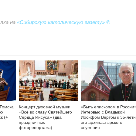
ылка на
«Сибирскую католическую газету» ©
 Томска
Концерт духовной музыки
«Быть епископом в России»
ую
«Всё во славу Святейшего
Интервью с Владыкой
к (+
Сердца Иисуса» (два
Иосифом Вертом к 35-лет
праздничных
его архипастырского
фоторепортажа)
служения