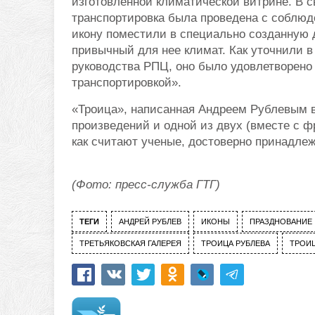
изготовленной климатической витрине. В с
транспортировка была проведена с соблюд
икону поместили в специально созданную д
привычный для нее климат. Как уточнили в
руководства РПЦ, оно было удовлетворено 
транспортировкой».
«Троица», написанная Андреем Рублевым в
произведений и одной из двух (вместе с ф
как считают ученые, достоверно принадлеж
(Фото: пресс-служба ГТГ)
ТЕГИ
АНДРЕЙ РУБЛЕВ
ИКОНЫ
ПРАЗДНОВАНИЕ
ТРЕТЬЯКОВСКАЯ ГАЛЕРЕЯ
ТРОИЦА РУБЛЕВА
ТРОИЦ